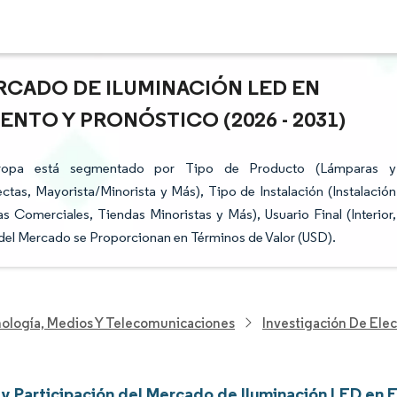
RCADO DE ILUMINACIÓN LED EN
ENTO Y PRONÓSTICO (2026 - 2031)
ropa está segmentado por Tipo de Producto (Lámparas y
ctas, Mayorista/Minorista y Más), Tipo de Instalación (Instalación
s Comerciales, Tiendas Minoristas y Más), Usuario Final (Interior,
 del Mercado se Proporcionan en Términos de Valor (USD).
nología, Medios Y Telecomunicaciones
Investigación De Elec
y Participación del Mercado de Iluminación LED en 