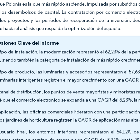
ue Polonia es la que más rápido asciende, impulsada por subsidios 
 los desembolsos de capital. La contratación por comercio electr
los proyectos y los períodos de recuperación de la inversión, de
 hacia el análisis que respalda la optimización del espacio.
siones Clave del Informe
tipo de instalación, la modernización representó el 62,23% de la p
, siendo también la categoría de instalación de más rápido crecimi
tipo de producto, las luminarias y accesorios representaron el 57,
luminarias inteligentes registren el mayor crecimiento con una CAGR
canal de distribución, los puntos de venta mayoristas y minoristas 
é que el comercio electrónico se expanda a una CAGR del 5,23%, la m
aplicación, las oficinas comerciales lideraron con una participaci
los jardines de horticultura registren la CAGR de aplicación más alta
usuario final, los entornos interiores representaron el 54,12% de
riores están en camino de crecer a una CAGR del 5,34% hasta 2031