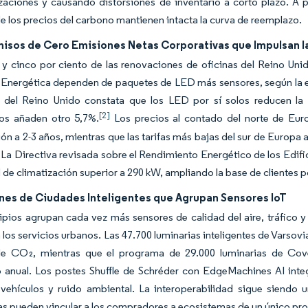
izaciones y causando distorsiones de inventario a corto plazo. A 
 los precios del carbono mantienen intacta la curva de reemplazo.
sos de Cero Emisiones Netas Corporativas que Impulsan l
 y cinco por ciento de las renovaciones de oficinas del Reino Uni
 Energética dependen de paquetes de LED más sensores, según la e
e del Reino Unido constata que los LED por sí solos reducen la 
[2]
s añaden otro 5,7%.
Los precios al contado del norte de Eur
ón a 2-3 años, mientras que las tarifas más bajas del sur de Europa 
 La Directiva revisada sobre el Rendimiento Energético de los Edific
de climatización superior a 290 kW, ampliando la base de clientes 
ones de Ciudades Inteligentes que Agrupan Sensores IoT
pios agrupan cada vez más sensores de calidad del aire, tráfico y
 los servicios urbanos. Las 47.700 luminarias inteligentes de Varsov
de CO₂, mientras que el programa de 29.000 luminarias de Cov
o anual. Los postes Shuffle de Schréder con EdgeMachines AI inte
 vehículos y ruido ambiental. La interoperabilidad sigue siend
as pueden vincular a los compradores a ecosistemas de un único pr