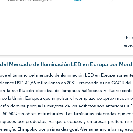
*Nota
espec
s del Mercado de Iluminación LED en Europa por Mord
 que el tamaño del mercado de iluminación LED en Europa aumente 
alcance USD 32,66 mil millones en 2031, creciendo a una CAGR del 
 en la sustitución decisiva de lámparas halógenas y fluorescen
 de la Unión Europea que impulsan el reemplazo de aproximadament
ción domina porque la mayoría de los edificios son anteriores a 
l 50-60% sin obras estructurales. Las luminarias integradas que c
 ingresos por productos, ya que ciudades y empresas prefieren si
 energía. El impulso por país es desigual: Alemania ancla los ingresos