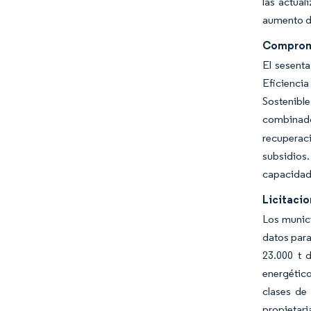
las actual
aumento de
Compromi
El sesenta
Eficiencia
Sostenibl
combinado
recuperaci
subsidios.
capacidad 
Licitaci
Los munici
datos para
23.000 t 
energétic
clases de
propietari