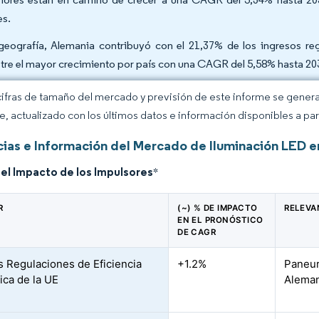
es.
geografía, Alemania contribuyó con el 21,37% de los ingresos re
stre el mayor crecimiento por país con una CAGR del 5,58% hasta 20
cifras de tamaño del mercado y previsión de este informe se gener
ce, actualizado con los últimos datos e información disponibles a par
ias e Información del Mercado de Iluminación LED e
del Impacto de los Impulsores
*
R
(~) % DE IMPACTO
RELEVA
EN EL PRONÓSTICO
DE CAGR
as Regulaciones de Eficiencia
+1.2%
Paneur
ica de la UE
Aleman