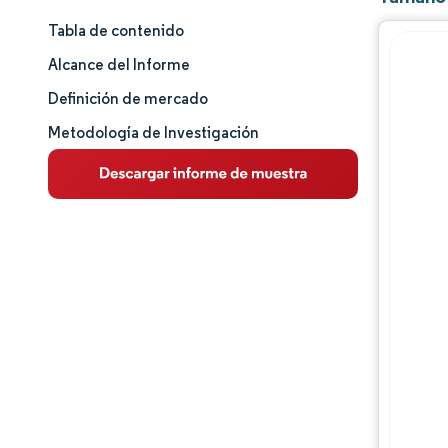
Tabla de contenido
Tamaño y cuota de mercado
Alcance del Informe
Análisis de mercado
Definición de mercado
Metodología de Investigación
Tendencias e ideas
Análisis de segmentos
Análisis geográfico
Panorama competitivo
Jugadores principales
Desarrollos de la industria