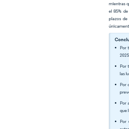
mientras q
el 85% de
plazos de 
únicamente
Conclu
Por 
2025
Por 
las 
Por 
prev
Por 
que 
Por 
exte