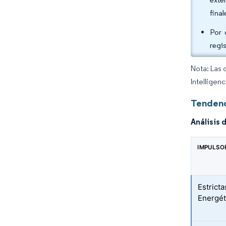
final
Por 
regi
Nota: Las 
Intelligen
Tendenc
Análisis 
IMPULSO
Estrict
Energét