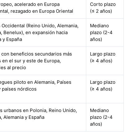
opeo, acelerado en Europa
Corto plazo
ntal, rezagado en Europa Oriental
(≤ 2 años)
 Occidental (Reino Unido, Alemania,
Mediano
a, Benelux), en expansión hacia
plazo (2-4
a y España
años)
, con beneficios secundarios más
Largo plazo
s en el sur y este de Europa,
(≥ 4 años)
les al precio
egues piloto en Alemania, Países
Largo plazo
y países nórdicos
(≥ 4 años)
s urbanos en Polonia, Reino Unido,
Mediano
a, Alemania y España
plazo (2-4
años)