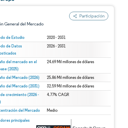
Participación
ón General del Mercado
odo de Estudio
2020 - 2031
odo de Datos
2026 - 2031
osticados
ño del mercado en el
24.69 Mil millones de dólares
base (2025)
ño del Mercado (2026)
25.86 Mil millones de dólares
n según CC BY 4.0.
ño del Mercado (2031)
32.59 Mil millones de dólares
 de crecimiento (2026 -
4.77% CAGR
)
entración del Mercado
Medio
n © Mordor Intelligence. El uso requiere atribución según CC BY 4.0.
dores principales