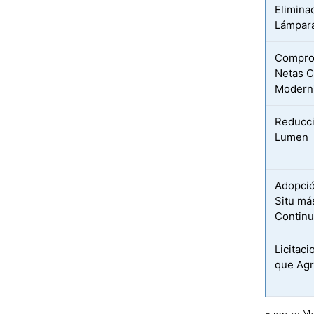
Elimina
Lámpara
Compro
Netas C
Modern
Reducci
Lumen
Adopció
Situ má
Contin
Licitac
que Agr
Fuente: Mo