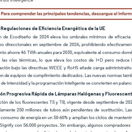
 Regulaciones de Eficiencia Energética de la UE
ón de Ecodiseño de 2024 eleva los umbrales mínimos de eficacia
no direccionales en septiembre de 2026, prohibiendo efectivamen
to ahorre 46 TWh anuales para 2030, equivalente al consumo domést
y las vías térmicas, lo que eleva los costos de I+D pero reduce
ción bajo las directivas WEEE y RoHS añade carga administrativa
en de equipos de cumplimiento dedicados. Las nuevas normas tambi
 de intensidad y la programación inteligente se convierten en palanc
ión Progresiva Rápida de Lámparas Halógenas y Fluorescen
ción de los fluorescentes T5 y T8, vigente desde septiembre de 20
amente 250 millones de tubos aún pendientes de sustitución. Las
 consumo de energía en un 50-60% y amplían los ciclos de manteni
Signify con 56.000 proyectos. Sin embargo, algunos compradores a