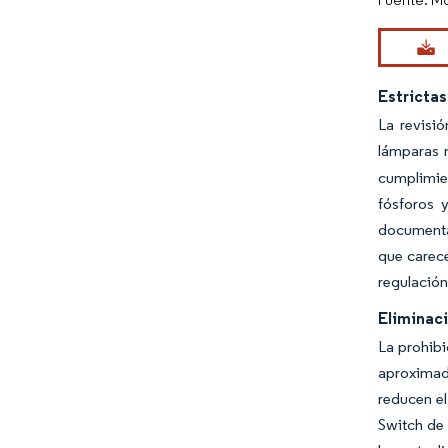
Estrictas
La revisi
lámparas 
cumplimien
fósforos 
documenta
que carec
regulación
Eliminac
La prohibi
aproximad
reducen el
Switch de 