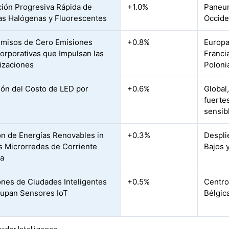
ción Progresiva Rápida de
+1.0%
Paneur
s Halógenas y Fluorescentes
Occide
misos de Cero Emisiones
+0.8%
Europa
orporativas que Impulsan las
Franci
izaciones
Poloni
ón del Costo de LED por
+0.6%
Global
fuerte
sensib
n de Energías Renovables in
+0.3%
Despli
s Microrredes de Corriente
Bajos 
ua
iones de Ciudades Inteligentes
+0.5%
Centro
upan Sensores IoT
Bélgic
rdor Intelligence