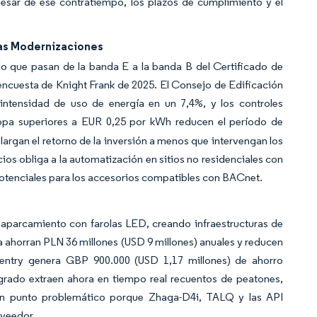
pesar de ese contratiempo, los plazos de cumplimiento y el
as Modernizaciones
do que pasan de la banda E a la banda B del Certificado de
ncuesta de Knight Frank de 2025. El Consejo de Edificación
intensidad de uso de energía en un 7,4%, y los controles
opa superiores a EUR 0,25 por kWh reducen el período de
alargan el retorno de la inversión a menos que intervengan los
ios obliga a la automatización en sitios no residenciales con
potenciales para los accesorios compatibles con BACnet.
 aparcamiento con farolas LED, creando infraestructuras de
ia ahorran PLN 36 millones (USD 9 millones) anuales y reducen
entry genera GBP 900.000 (USD 1,17 millones) de ahorro
grado extraen ahora en tiempo real recuentos de peatones,
o un punto problemático porque Zhaga-D4i, TALQ y las API
oveedor.