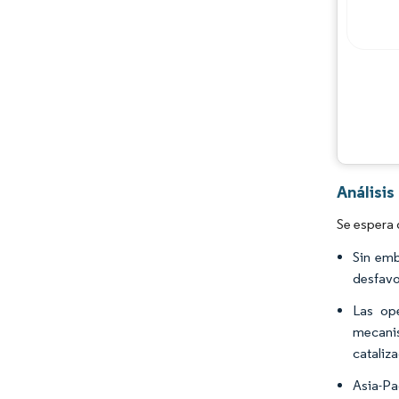
Análisi
Se espera 
Sin emb
desfavo
Las ope
mecanis
cataliz
Asia-Pa