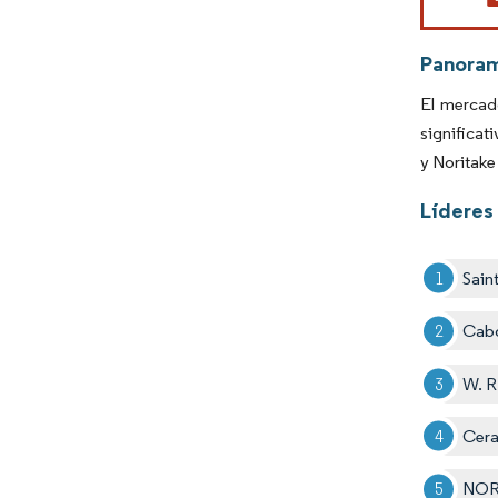
Panora
El mercad
significat
y Noritake
Líderes 
Sain
Cabo
W. R
Cer
NOR