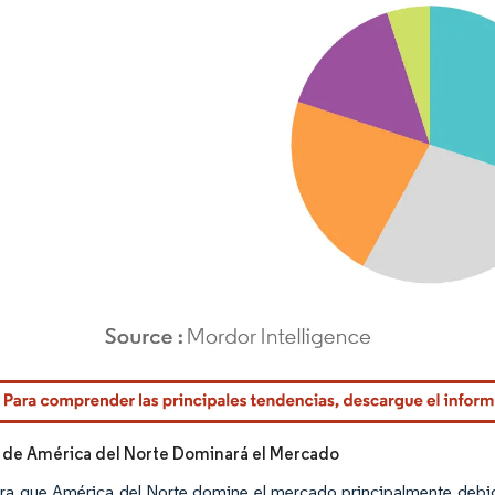
rdor Intelligence. El uso requiere atribución según CC BY 4.0.
 de América del Norte Dominará el Mercado
ra que América del Norte domine el mercado principalmente debido 