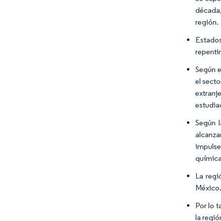
década,
región.
Estados
repenti
Según e
el sect
extranj
estudia
Según l
alcanza
impulse
química
La regi
México
Por lo 
la regi