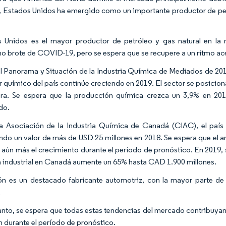
 Estados Unidos ha emergido como un importante productor de petró
 Unidos es el mayor productor de petróleo y gas natural en la r
no brote de COVID-19, pero se espera que se recupere a un ritmo ac
l Panorama y Situación de la Industria Química de Mediados de 2
or químico del país continúe creciendo en 2019. El sector se posici
era. Se espera que la producción química crezca un 3,9% en 201
do.
a Asociación de la Industria Química de Canadá (CIAC), el país
ndo un valor de más de USD 25 millones en 2018. Se espera que el 
 aún más el crecimiento durante el período de pronóstico. En 2019, s
 industrial en Canadá aumente un 65% hasta CAD 1.900 millones.
ón es un destacado fabricante automotriz, con la mayor parte d
.
tanto, se espera que todas estas tendencias del mercado contribuy
ón durante el período de pronóstico.