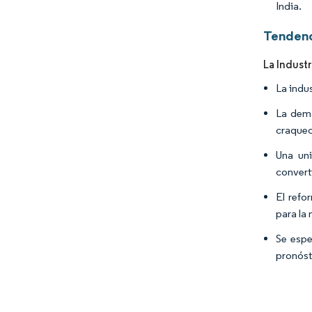
India.
Tendenc
La Indust
La indu
La dema
craqueo
Una uni
convert
El refo
para la
Se espe
pronóst