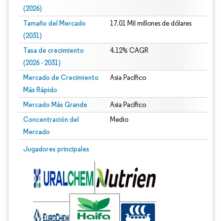
(2026)
Tamaño del Mercado
17.01 Mil millones de dólares
(2031)
Tasa de crecimiento
4.12% CAGR
(2026 - 2031)
Mercado de Crecimiento
Asia Pacífico
Más Rápido
Mercado Más Grande
Asia Pacífico
Concentración del
Medio
Mercado
Imagen © Mordor Intelligence. El uso requiere atribución según CC BY 4.0.
Jugadores principales