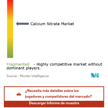
Imagen © Mordor Intelligence. El uso requiere atribución según CC BY 4.0.