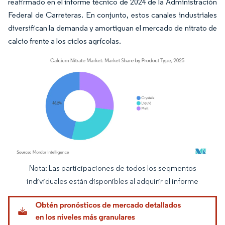
reafirmado en el informe técnico de 2024 de la Administración
Federal de Carreteras. En conjunto, estos canales industriales
diversifican la demanda y amortiguan el mercado de nitrato de
calcio frente a los ciclos agrícolas.
Nota: Las participaciones de todos los segmentos
Imagen © Mordor Intelligence. El uso requiere atribución según CC BY 4.0.
individuales están disponibles al adquirir el informe