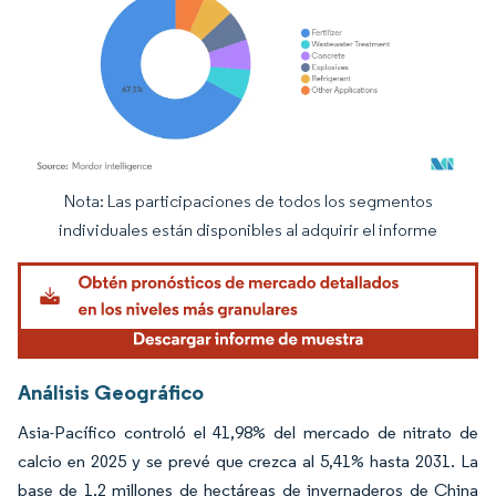
Nota: Las participaciones de todos los segmentos
Imagen © Mordor Intelligence. El uso requiere atribución según CC BY 4.0.
individuales están disponibles al adquirir el informe
Análisis Geográfico
Asia-Pacífico controló el 41,98% del mercado de nitrato de
calcio en 2025 y se prevé que crezca al 5,41% hasta 2031. La
base de 1,2 millones de hectáreas de invernaderos de China