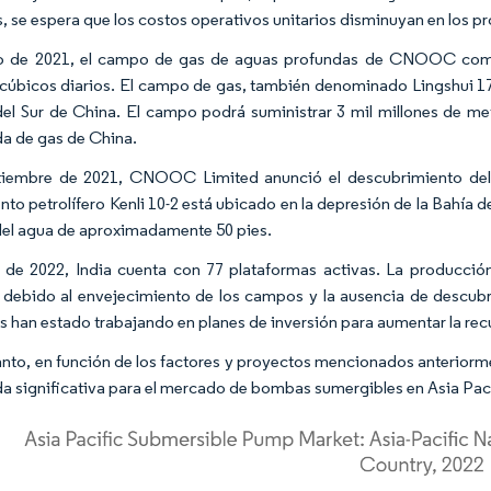
 se espera que los costos operativos unitarios disminuyan en los p
io de 2021, el campo de gas de aguas profundas de CNOOC come
cúbicos diarios. El campo de gas, también denominado Lingshui 17-2
del Sur de China. El campo podrá suministrar 3 mil millones de m
 de gas de China.
iembre de 2021, CNOOC Limited anunció el descubrimiento del ya
nto petrolífero Kenli 10-2 está ubicado en la depresión de la Bahía d
el agua de aproximadamente 50 pies.
r de 2022, India cuenta con 77 plataformas activas. La producció
debido al envejecimiento de los campos y la ausencia de descubri
s han estado trabajando en planes de inversión para aumentar la re
tanto, en función de los factores y proyectos mencionados anteriormen
 significativa para el mercado de bombas sumergibles en Asia Pací