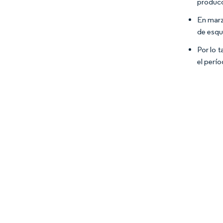
producc
En marz
de esqu
Por lo 
el perí