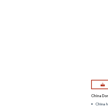
Imagen © Mo
China Do
China ha