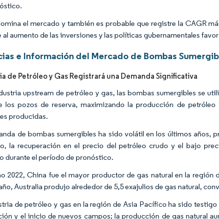
óstico.
omina el mercado y también es probable que registre la CAGR más 
 al aumento de las inversiones y las políticas gubernamentales favora
ias e Información del Mercado de Bombas Sumergibl
ria de Petróleo y Gas Registrará una Demanda Significativa
ndustria upstream de petróleo y gas, las bombas sumergibles se uti
e los pozos de reserva, maximizando la producción de petróleo y 
les producidas.
nda de bombas sumergibles ha sido volátil en los últimos años, pri
, la recuperación en el precio del petróleo crudo y el bajo prec
 durante el período de pronóstico.
ño 2022, China fue el mayor productor de gas natural en la región 
ño, Australia produjo alrededor de 5,5 exajulios de gas natural, con
stria de petróleo y gas en la región de Asia Pacífico ha sido testi
ión y el inicio de nuevos campos; la producción de gas natural a