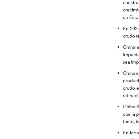
constru
crecimi
de Esta
En 2022
crudo r
China e
impacte
sea imp
China e
product
crudo e
refinac
China t
que la 
tanto, 
En febr