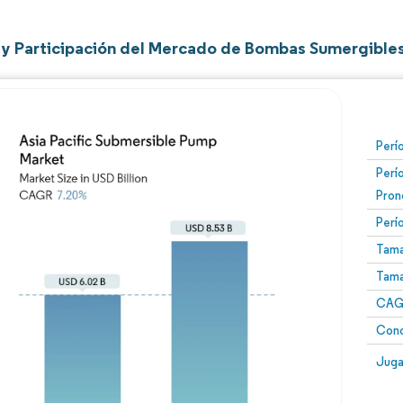
y Participación del Mercado de Bombas Sumergibles 
Perí
Perí
Pron
Perí
Tama
Tama
CAGR
Conc
Juga