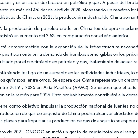
cción y es un actor destacado en petróleo y gas. A pesar del brote
ento de más del 3% desde abril de 2020, alcanzando un máximo hist
dísticas de China, en 2021, la producción industrial de China aumen
, la producción de petróleo crudo en China fue de aproximadame
egistró un aumento del 2,5% en comparación con el año anterior.
stá comprometida con la expansión de la infraestructura necesari
 positivamente en la demanda de bombas sumergibles en los próx
ulsado por el crecimiento en petróleo y gas, tratamiento de aguas res
stá siendo testigo de un aumento en las actividades industriales, l
os químicos, entre otros. Se espera que China represente un crecimi
ntre 2019 y 2025 en Asia Pacífico (APAC). Se espera que el país 
ión en la región para 2025. Esto probablemente contribuirá a la de
iene como objetivo impulsar la producción nacional de fuentes no
producción de gas de esquisto de China podría alcanzar alrededor d
los planes para impulsar su producción de gas de esquisto se espera
ero de 2021, CNOOC anunció un gasto de capital total en el rango 