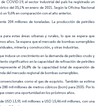
 de COVID-19, el sector industrial del país ha registrado un
órico del 35,1% en enero de 2021. Según la Oficina Nacional
tó un 9,6% en comparación con el año anterior.
nte 204 millones de toneladas. La producción de petróleo
a para estas áreas urbanas y rurales, lo que se espera que
imos años. Se espera que el mercado de bombas sumergibles
iduales, minería y construcción, y otras industrias.
o que induce un crecimiento en la demanda de petróleo crudo y
ento significativo en la capacidad de refinación de petróleo
represente el 26,8% de la capacidad total de expansión de
manda del mercado regional de bombas sumergibles.
 convencionales como el gas de esquisto. También se estima
e 280 mil millones de metros cúbicos (bcm) para 2035. Por lo
 que creen una oportunidad en los próximos años.
de USD 13,91 mil millones a USD 15,46 mil millones, con una