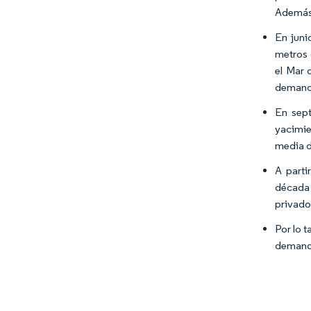
Además,
En jun
metros 
el Mar 
demanda
En sept
yacimie
media d
A parti
década 
privado
Por lo 
demanda