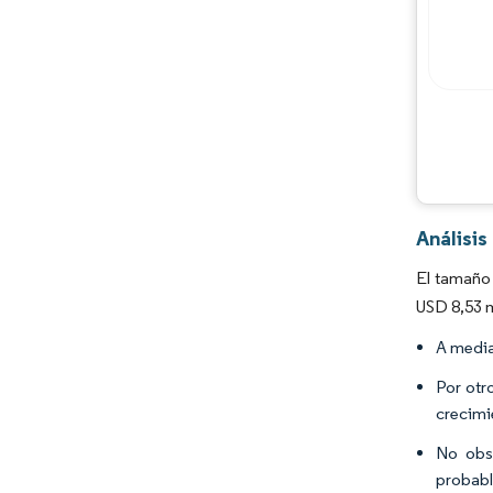
Análisi
El tamaño 
USD 8,53 m
A media
Por otr
crecimi
No obst
probabl