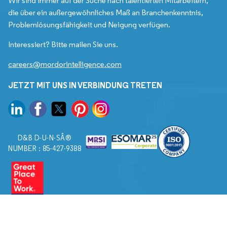
Wir sind immer auf der Suche nach talentierten Mitarbeitern,
die über ein außergewöhnliches Maß an Branchenkenntnis,
Problemlösungsfähigkeit und Neigung verfügen.
Interessiert? Bitte mailen Sie uns.
careers@mordorintelligence.com
JETZT MIT UNS IN VERBINDUNG TRETEN
D&B D-U-N-SÂ®
NUMBER : 85-427-9388
© 2026. Alle Rechte vorbehalten von Mordor Intelligence.