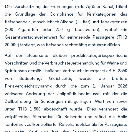
Die Durchsetzung der Freimengen (roter/grüner Kanal) bildet
die Grundlage der Compliance für Kernkategorien des
Reisehandels, einschließlich Alkohol (1 Liter) und Tabakgrenzen
(200 Zigaretten oder 250 g Tabakwaren), wobei ein
Gesamtwertschwellenwert für einreisende Passagiere (THB
20.000) festlegt, was Reisende rechtmäßig einführen dürfen.
Auf der Steuerseite bleiben produktkategoriespezifische
Vorschriften und die Verbrauchsteuerbehandlung für Weine und
Spirituosen gemäß Thailands Verbrauchsteuergesetz B.E. 2560
von Bedeutung. Gleichzeitig wurde die breitere
Preisvergleichsdynamik durch die zum 1. Januar 2026
wirksame Änderung der Zollpolitik beeinflusst, mit der die
Zollbefreiung für Sendungen mit geringem Wert von zuvor
unter THB 1.500 abgeschafft wurde. Dies verändert die
zollpflichtige Alternative für Reisende und stärkt die Rolle
konformer, zollkontrollierter Reisehandelskanäle für Passagiere,
die beim Kauf und bei der Ausreise Gewissheit über