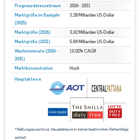
Prognosedatenzeitraum
2026 - 2031
Marktgröße im Basisjahr
3.28 Milliarden US-Dollar
(2025)
Marktgröße (2026)
3.62 Milliarden US-Dollar
Marktgröße (2031)
5.84 Milliarden US-Dollar
Wachstumsrate (2026 -
10.02% CAGR
2031)
Marktkonzentration
Hoch
Bild © Mordor Intelligence. Wiederverwendung erfordert Namensnennung gem
Hauptakteure
*Haftungsausschluss: Hauptakteure in keiner bestimmten Reihenfolge
sortiert