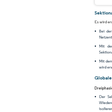
Sektion
Es wird er
Bei der
Netzent
Mit de
Sektion
Mit dem
wird er
Globale
Dreiphasi
Der Sek
Wiedere
isoliere