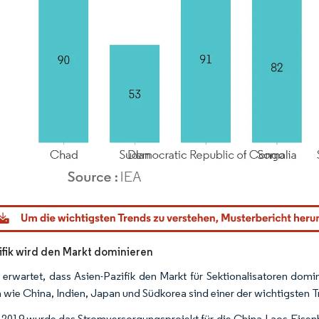
dor Intelligence. Wiederverwendung erfordert Namensnennung gemäß CC BY 4.0.
ifik wird den Markt dominieren
 erwartet, dass Asien-Pazifik den Markt für Sektionalisatoren dom
 wie China, Indien, Japan und Südkorea sind einer der wichtigsten T
 2019 wurde das Stromversorgungsprojekt für die China-Laos-Eisenb