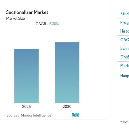
Stud
Prog
Hist
CAG
Schn
Größ
Mark
Haup
*Haft
Bild © Mordor Intelligence. Wiederverwendung erfordert Namensnennung gemäß 