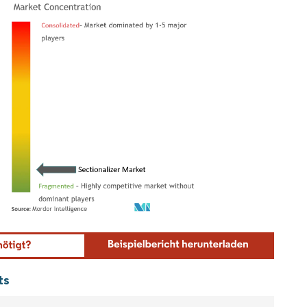
ordor Intelligence. Wiederverwendung erfordert Namensnennung gemäß CC BY 4.0.
ts