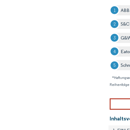
ABB 
S&C 
G&W
Eato
Schn
*Haftungsa
Reihenfolge 
Inhalts