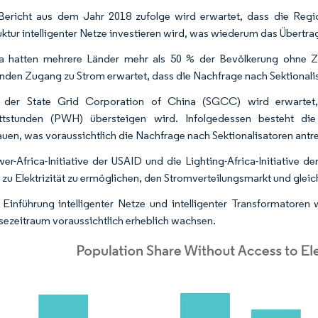
ericht aus dem Jahr 2018 zufolge wird erwartet, dass die Regi
ruktur intelligenter Netze investieren wird, was wiederum das Übertra
ka hatten mehrere Länder mehr als 50 % der Bevölkerung ohne Z
den Zugang zu Strom erwartet, dass die Nachfrage nach Sektionalis
der State Grid Corporation of China (SGCC) wird erwartet
ttstunden (PWH) übersteigen wird. Infolgedessen besteht di
uen, was voraussichtlich die Nachfrage nach Sektionalisatoren antr
er-Africa-Initiative der USAID und die Lighting-Africa-Initiative d
zu Elektrizität zu ermöglichen, den Stromverteilungsmarkt und gleich
 Einführung intelligenter Netze und intelligenter Transformatoren
ezeitraum voraussichtlich erheblich wachsen.