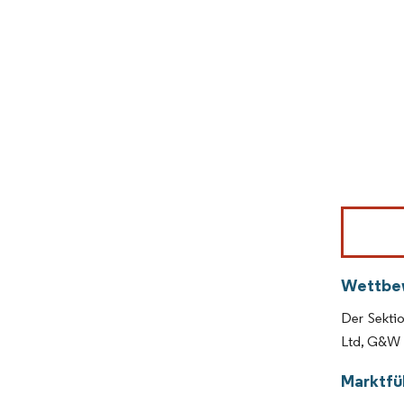
Bild © Mor
Wettbe
Der Sekti
Ltd, G&W 
Marktfü