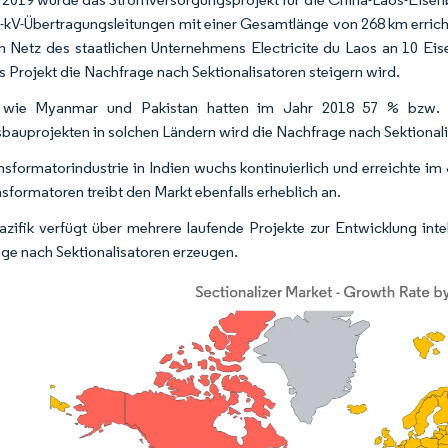
-kV-Übertragungsleitungen mit einer Gesamtlänge von 268 km erric
 Netz des staatlichen Unternehmens Electricite du Laos an 10 Eis
s Projekt die Nachfrage nach Sektionalisatoren steigern wird.
 wie Myanmar und Pakistan hatten im Jahr 2018 57 % bzw. 2
bauprojekten in solchen Ländern wird die Nachfrage nach Sektionali
nsformatorindustrie in Indien wuchs kontinuierlich und erreichte i
nsformatoren treibt den Markt ebenfalls erheblich an.
azifik verfügt über mehrere laufende Projekte zur Entwicklung inte
ge nach Sektionalisatoren erzeugen.