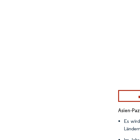
Bild © Mor
Asien-Paz
Es wird
Ländern
Im Jahr