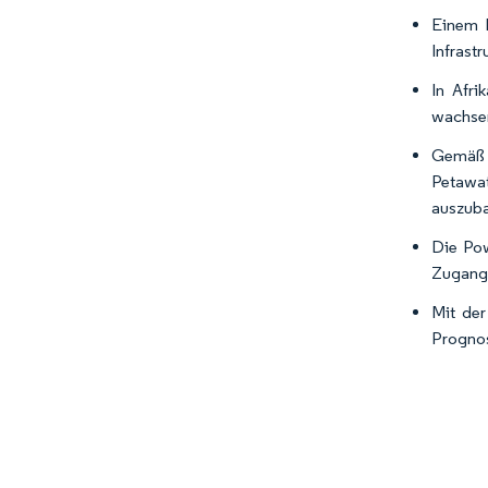
Einem B
Infrast
In Afri
wachsen
Gemäß 
Petawa
auszuba
Die Pow
Zugang 
Mit der
Prognos