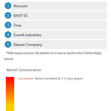
Nouryon
BASF SE
Dow
Evonik industries
Stepan Company
*Haftungsausschluss: Hauptakteure in keiner bestimmten Reihenfolge
sortiert