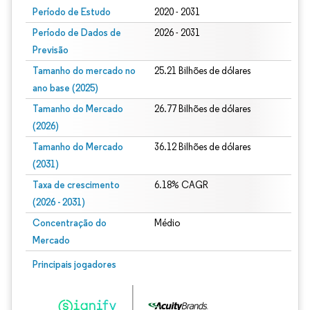
Período de Estudo
2020 - 2031
Período de Dados de
2026 - 2031
Previsão
Tamanho do mercado no
25.21 Bilhões de dólares
ano base (2025)
Tamanho do Mercado
26.77 Bilhões de dólares
(2026)
Tamanho do Mercado
36.12 Bilhões de dólares
(2031)
Taxa de crescimento
6.18% CAGR
(2026 - 2031)
Concentração do
Médio
Mercado
Imagem © Mordor Intelligence. O reuso requer atribuição conforme CC BY 4.0.
Principais jogadores