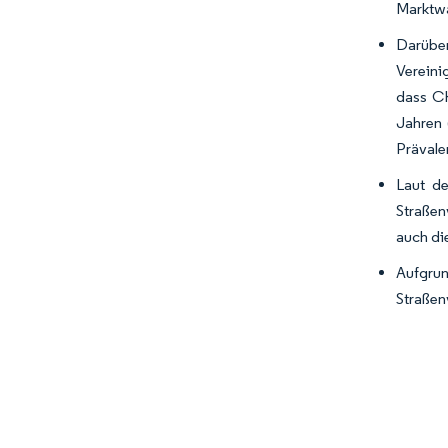
Marktw
Darüber
Vereini
dass CK
Jahren 
Prävale
Laut de
Straßen
auch di
Aufgru
Straßen