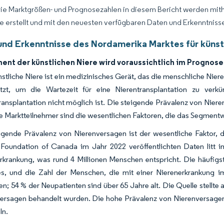
Die Marktgrößen- und Prognosezahlen in diesem Bericht werden mit
ce erstellt und mit den neuesten verfügbaren Daten und Erkenntnissen
und Erkenntnisse des Nordamerika Marktes für künst
ent der künstlichen Niere wird voraussichtlich im Progno
nstliche Niere ist ein medizinisches Gerät, das die menschliche Nie
etzt, um die Wartezeit für eine Nierentransplantation zu verk
ransplantation nicht möglich ist. Die steigende Prävalenz von Ni
e Marktteilnehmer sind die wesentlichen Faktoren, die das Segment
igende Prävalenz von Nierenversagen ist der wesentliche Faktor,
Foundation of Canada im Jahr 2022 veröffentlichten Daten litt 
rkrankung, was rund 4 Millionen Menschen entspricht. Die häufigs
s, und die Zahl der Menschen, die mit einer Nierenerkrankung i
en; 54 % der Neupatienten sind über 65 Jahre alt. Die Quelle stellt
ersagen behandelt wurden. Die hohe Prävalenz von Nierenversage
ln.