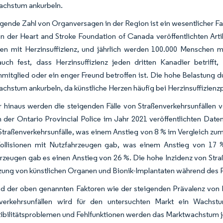
achstum ankurbeln.
igende Zahl von Organversagen in der Region ist ein wesentlicher F
n der Heart and Stroke Foundation of Canada veröffentlichten Art
n mit Herzinsuffizienz, und jährlich werden 100.000 Menschen mit
 auch fest, dass Herzinsuffizienz jeden dritten Kanadier betrifft
nmitglied oder ein enger Freund betroffen ist. Die hohe Belastung d
chstum ankurbeln, da künstliche Herzen häufig bei Herzinsuffizienz
 hinaus werden die steigenden Fälle von Straßenverkehrsunfällen v
 der Ontario Provincial Police im Jahr 2021 veröffentlichten Dat
Straßenverkehrsunfälle, was einem Anstieg von 8 % im Vergleich zum V
ollisionen mit Nutzfahrzeugen gab, was einem Anstieg von 17 % 
rzeugen gab es einen Anstieg von 26 %. Die hohe Inzidenz von Stra
zung von künstlichen Organen und Bionik-Implantaten während des 
d der oben genannten Faktoren wie der steigenden Prävalenz von
nverkehrsunfällen wird für den untersuchten Markt ein Wachst
bilitätsproblemen und Fehlfunktionen werden das Marktwachstum 