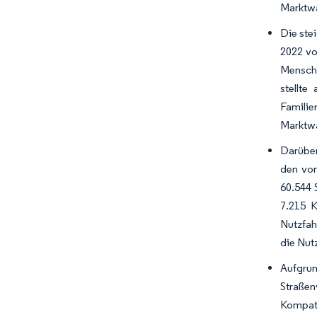
Marktw
Die ste
2022 vo
Mensche
stellte
Familie
Marktwa
Darüber
den von
60.544 
7.215 K
Nutzfah
die Nut
Aufgrun
Straße
Kompati