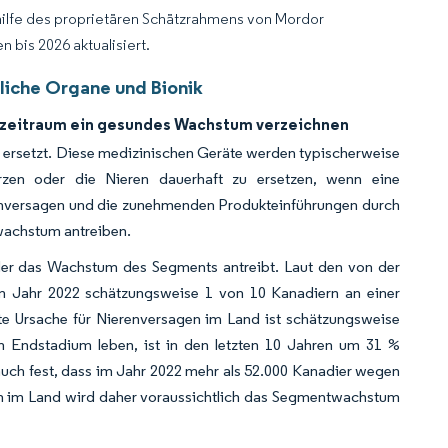
hilfe des proprietären Schätzrahmens von Mordor
 bis 2026 aktualisiert.
liche Organe und Bionik
sezeitraum ein gesundes Wachstum verzeichnen
re ersetzt. Diese medizinischen Geräte werden typischerweise
ürzen oder die Nieren dauerhaft zu ersetzen, wenn eine
erenversagen und die zunehmenden Produkteinführungen durch
wachstum antreiben.
 der das Wachstum des Segments antreibt. Laut den von der
im Jahr 2022 schätzungsweise 1 von 10 Kanadiern an einer
te Ursache für Nierenversagen im Land ist schätzungsweise
m Endstadium leben, ist in den letzten 10 Jahren um 31 %
e auch fest, dass im Jahr 2022 mehr als 52.000 Kanadier wegen
n im Land wird daher voraussichtlich das Segmentwachstum