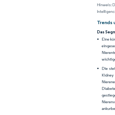
Hinweis: 
Intelligen
Trends 
Das Segm
Eine kü
einges
Nierent
wichtig
Die ste
Kidney 
Nierene
Diabete
gestieg
Nierenv
ankurbe