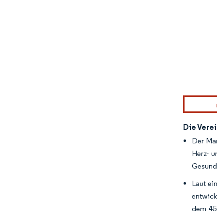
Bild © Mor
Die Vere
Der Mar
Herz- u
Gesundh
Laut ei
entwick
dem 45.