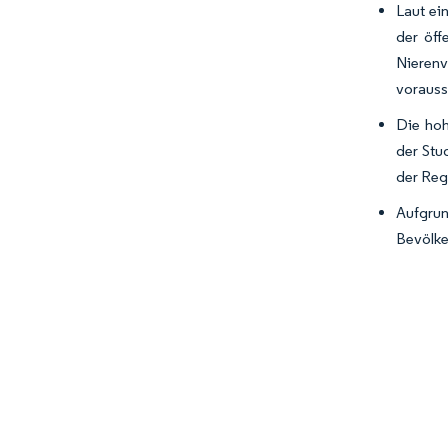
Laut ei
der öff
Nierenv
vorauss
Die hoh
der Stu
der Reg
Aufgru
Bevölke