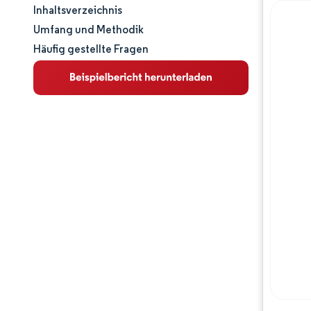
Inhaltsverzeichnis
Marktgröße und -anteil
Umfang und Methodik
Häufig gestellte Fragen
Marktanalyse
Trends und Einblicke
Wettbewerbslandschaft
Hauptakteure
Chancen & Aussichten
Branchenentwicklungen