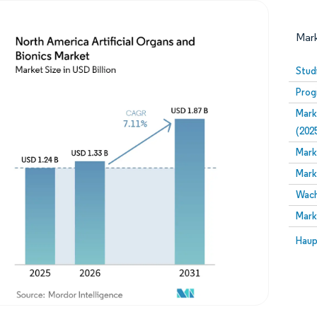
Mark
Stud
Prog
Mark
(202
Mark
Mark
Bild © Mordor Intelligence. Wiederverwendung erfor
Wach
Mark
Bild 
Haup