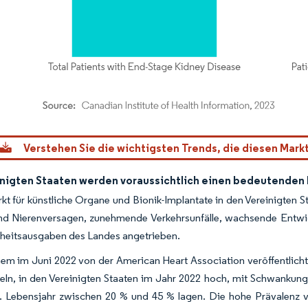
dor Intelligence. Wiederverwendung erfordert Namensnennung gemäß CC BY 4.0.
Verstehen Sie die wichtigsten Trends, die diesen Mark
inigten Staaten werden voraussichtlich einen bedeutenden 
kt für künstliche Organe und Bionik-Implantate in den Vereinigten 
nd Nierenversagen, zunehmende Verkehrsunfälle, wachsende Entwi
eitsausgaben des Landes angetrieben.
nem im Juni 2022 von der American Heart Association veröffentlichten
eln, in den Vereinigten Staaten im Jahr 2022 hoch, mit Schwankun
 Lebensjahr zwischen 20 % und 45 % lagen. Die hohe Prävalenz vo