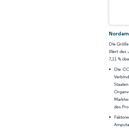
Nordame
Die Größe 
Wert des 
7,11 % üb
Die CO
Verbind
Staate
Organve
Marktwa
des Pro
Faktore
Amputa