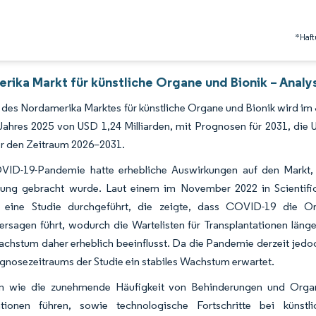
*Haft
rika Markt für künstliche Organe und Bionik – Analy
des Nordamerika Marktes für künstliche Organe und Bionik wird im 
Jahres 2025 von USD 1,24 Milliarden, mit Prognosen für 2031, die
er den Zeitraum 2026–2031.
VID-19-Pandemie hatte erhebliche Auswirkungen auf den Markt, 
ung gebracht wurde. Laut einem im November 2022 in Scientific 
n eine Studie durchgeführt, die zeigte, dass COVID-19 die Or
rsagen führt, wodurch die Wartelisten für Transplantationen län
chstum daher erheblich beeinflusst. Da die Pandemie derzeit jedoc
gnosezeitraums der Studie ein stabiles Wachstum erwartet.
n wie die zunehmende Häufigkeit von Behinderungen und Organv
tionen führen, sowie technologische Fortschritte bei künst