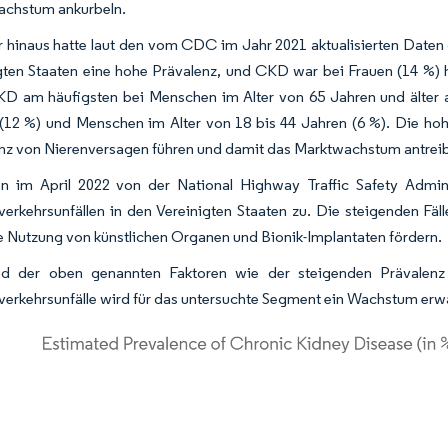
achstum ankurbeln.
 hinaus hatte laut den vom CDC im Jahr 2021 aktualisierten Daten
gten Staaten eine hohe Prävalenz, und CKD war bei Frauen (14 %) hä
D am häufigsten bei Menschen im Alter von 65 Jahren und älter au
(12 %) und Menschen im Alter von 18 bis 44 Jahren (6 %). Die h
nz von Nierenversagen führen und damit das Marktwachstum antrei
n im April 2022 von der National Highway Traffic Safety Admini
verkehrsunfällen in den Vereinigten Staaten zu. Die steigenden Fäl
e Nutzung von künstlichen Organen und Bionik-Implantaten fördern.
nd der oben genannten Faktoren wie der steigenden Prävalen
verkehrsunfälle wird für das untersuchte Segment ein Wachstum erwa