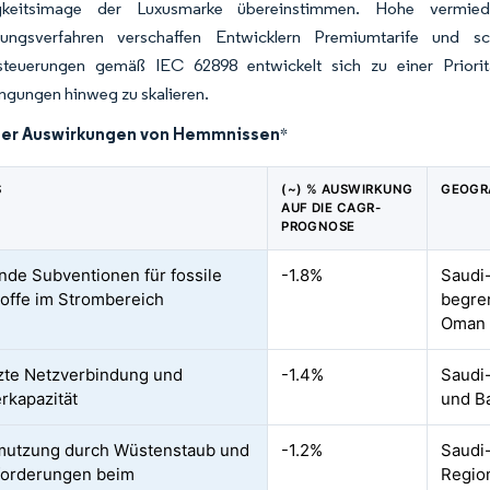
igkeitsimage der Luxusmarke übereinstimmen. Hohe vermied
ngsverfahren verschaffen Entwicklern Premiumtarife und sch
steuerungen gemäß IEC 62898 entwickelt sich zu einer Priori
ngungen hinweg zu skalieren.
der Auswirkungen von Hemmnissen
*
S
(~) % AUSWIRKUNG
GEOGR
AUF DIE CAGR-
PROGNOSE
nde Subventionen für fossile
-1.8%
Saudi-
offe im Strombereich
begre
Oman
te Netzverbindung und
-1.4%
Saudi-
rkapazität
und B
mutzung durch Wüstenstaub und
-1.2%
Saudi-
forderungen beim
Regio