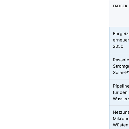
TREIBER
Ehrgeizi
erneuer
2050
Rasante
Stromge
Solar-P
Pipelin
für den
Wassers
Netzuna
Mikrone
Wüsten