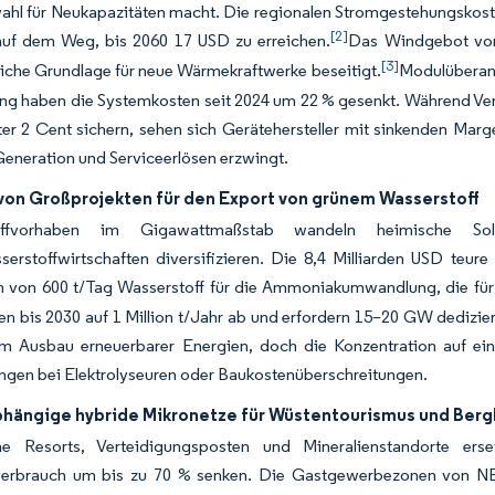
ahl für Neukapazitäten macht. Die regionalen Stromgestehungskost
[2]
auf dem Weg, bis 2060 17 USD zu erreichen.
Das Windgebot von
[3]
liche Grundlage für neue Wärmekraftwerke beseitigt.
Modulüberang
ng haben die Systemkosten seit 2024 um 22 % gesenkt. Während V
ter 2 Cent sichern, sehen sich Gerätehersteller mit sinkenden Mar
eneration und Serviceerlösen erzwingt.
 von Großprojekten für den Export von grünem Wasserstoff
toffvorhaben im Gigawattmaßstab wandeln heimische So
serstoffwirtschaften diversifizieren. Die 8,4 Milliarden USD te
n von 600 t/Tag Wasserstoff für die Ammoniakumwandlung, die für
n bis 2030 auf 1 Million t/Jahr ab und erfordern 15–20 GW dedizie
im Ausbau erneuerbarer Energien, doch die Konzentration auf ein
ngen bei Elektrolyseuren oder Baukostenüberschreitungen.
hängige hybride Mikronetze für Wüstentourismus und Ber
e Resorts, Verteidigungsposten und Mineralienstandorte erse
fverbrauch um bis zu 70 % senken. Die Gastgewerbezonen von N