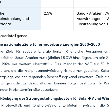
u
che
2.5%
Saudi- Arabien, VA
instrahlung und
Auswirkungen in W
ridore
Einstrahlung von 
rdor Intelligence
ge nationale Ziele für erneuerbare Energien 2030–2050
che Ziele für saubere Energie lenken öffentliche Ausgaben 
itäten. Saudi-Arabien muss jährlich 18 GW hinzufügen, um sein Zi
[1]
 2024 bei weitem übertrifft.
Das Mandat der VAE für 50 % sau
haften, die die Frühphasenentwicklung risikoärmer gestalten. Ka
tgelegt, die den regionalen Beschaffungskanal erweitern. Ziele si
stungen oder Landakquisitionen können Folgeinvestitionen in Wa
nden Projektterminrisiko aussetzen.
 Rückgang der Stromgestehungskosten für Solar-PV und Wi
r Photovoltaik und Onshore-Wind unterbieten inzwischen die