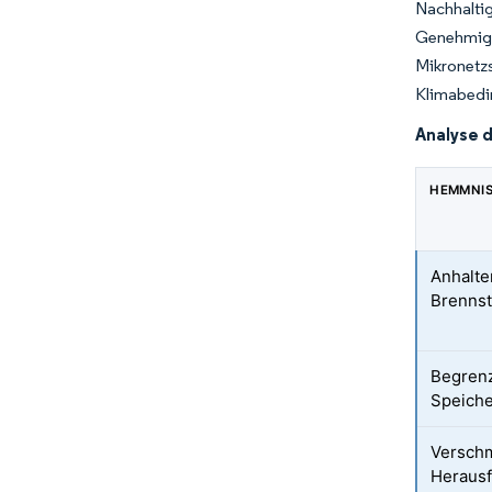
Nachhalt
Genehmigu
Mikronetz
Klimabedi
Analyse 
HEMMNI
Anhalte
Brennst
Begrenz
Speiche
Versch
Heraus