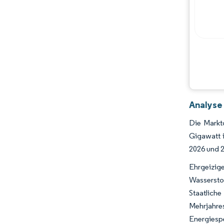
Chancen & Aussichten
Branchenentwicklungen
Analyse
Die Marktg
Gigawatt 
2026 und 2
Ehrgeizig
Wassersto
Staatlich
Mehrjahr
Energiesp