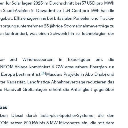
en für Solar lagen 2025 im Durchschnitt bei 37 USD pro MWh
 Saudi-Arabien in Dawadmi zu 1,34 Cent pro kWh hat die
ebot, Effizienzgewinne bei bifazialen Paneelen und Tracker-
ersorgungsunternehmen 25-jährige Stromabnahmeverträge zu
gen konfrontiert, was einen Schwenk hin zu Technologien der
lar- und Windressourcen in Exportgüter um, die
ure NEOM-Anlage kombiniert 4 GW erneuerbare Energien zur
[4]
 Europa bestimmt ist.
Masdars Projekte in Abu Dhabi und
rter Kapazität. Langfristige Abnahmeverträge reduzieren das
e Handvoll Großanlagen erhöht die Anfälligkeit gegenüber
gbau
tzen Diesel durch Solar-plus-Speicher-Systeme, die den
EOM setzen 500-kW-bis-5-MW-Mikronetze ein, die mit dem