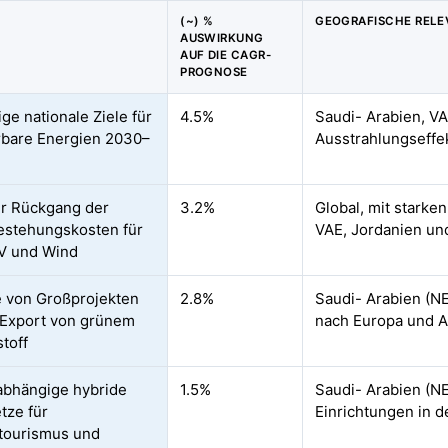
(~) %
GEOGRAFISCHE RELE
AUSWIRKUNG
AUF DIE CAGR-
PROGNOSE
ge nationale Ziele für
4.5%
Saudi- Arabien, VA
bare Energien 2030–
Ausstrahlungseffe
r Rückgang der
3.2%
Global, mit starke
stehungskosten für
VAE, Jordanien u
V und Wind
e von Großprojekten
2.8%
Saudi- Arabien (N
 Export von grünem
nach Europa und A
toff
bhängige hybride
1.5%
Saudi- Arabien (
tze für
Einrichtungen in 
tourismus und