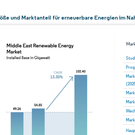
öße und Marktanteil für erneuerbare Energien im N
Mark
Stud
Prog
Mark
(202
Mark
Mark
Bild © Mordor Intelligence. Wiederverwendung erfor
Wach
Mark
Bild 
Haup