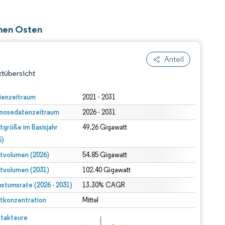
ahen Osten
Anteil
tübersicht
ienzeitraum
2021 - 2031
nosedatenzeitraum
2026 - 2031
tgröße im Basisjahr
49.26 Gigawatt
5)
tvolumen (2026)
54.85 Gigawatt
tvolumen (2031)
102.40 Gigawatt
dert Namensnennung gemäß CC BY 4.0.
stumsrate (2026 - 2031)
13.30% CAGR
tkonzentration
Mittel
© Mordor Intelligence. Wiederverwendung erfordert Namensnennung gemäß CC BY 4.0.
takteure