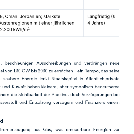
E, Oman, Jordanien; stärkste
Langfristig (≥
üstenregionen mit einer jährlichen
4 Jahre)
>2.200 kWh/m²
um, beschleunigen Ausschreibungen und verdrängen neue
el von 130 GW bis 2030 zu erreichen – ein Tempo, das seine
bere Energie lenkt Staatskapital in öffentlich-private
tar und Kuwait haben kleinere, aber symbolisch bedeutsame
chern die Sichtbarkeit der Pipeline, doch Verzögerungen bei
sserstoff und Entsalzung verzögern und Finanziers einem
nd
 Stromerzeugung aus Gas, was erneuerbare Energien zur