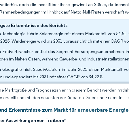
weiterhin, doch die Investitionsthese gewinnt an Stärke, da tech
 Rahmenbedingungen im Hinblick auf Netto-Null-Fristen verschärft w
gste Erkenntnisse des Berichts
 Technologie führte Solarenergie mit einem Marktanteil von 54,51
 2025; Windenergie wird bis 2031 voraussichtlich mit einer CAGR v
 Endverbraucher entfiel das Segment Versorgungsunternehmen im
gien im Nahen Osten, während Gewerbe- und Industrieinstallationen
 Geografie hielt Saudi-Arabien im Jahr 2025 einen Marktanteil 
n und expandiert bis 2031 mit einer CAGR von 34,22 %.
Die Marktgröße und Prognosezahlen in diesem Bericht werden mithi
ce erstellt und mit den neuesten verfügbaren Daten und Erkenntnisse
und Erkenntnisse zum Markt für erneuerbare Energi
der Auswirkungen von Treibern
*