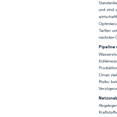
Standardw
und sind 
wirtschaft
Optimieru
Tarifen un
nächsten G
Pipeline
Wassers
Kohlenwas
Produktio
Oman ziele
Risiko be
Verzögeru
Netzunab
Abgelegen
Kraftstof