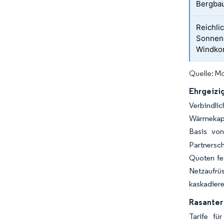
Bergba
Reichli
Sonnene
Windkor
Quelle: Mo
Ehrgeizi
Verbindli
Wärmekapaz
Basis von
Partnersc
Quoten fes
Netzaufrü
kaskadiere
Rasanter
Tarife fü