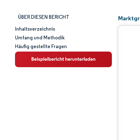
ÜBER DIESEN BERICHT
Marktgr
Inhaltsverzeichnis
Marktgröße und -anteil
Umfang und Methodik
Häufig gestellte Fragen
Marktanalyse
Trends und Einblicke
Segmentanalyse
Geografische Analyse
Regulatorisches Umfeld
Wettbewerbslandschaft
Hauptakteure