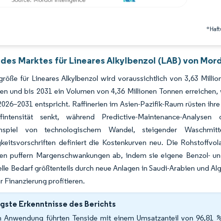
*Haft
des Marktes für Lineares Alkylbenzol (LAB) von Mord
röße für Lineares Alkylbenzol wird voraussichtlich von 3,63 Milli
gen und bis 2031 ein Volumen von 4,36 Millionen Tonnen erreiche
026–2031 entspricht. Raffinerien im Asien-Pazifik-Raum rüsten ihre
ffintensität senkt, während Predictive-Maintenance-Analysen
spiel von technologischem Wandel, steigender Waschmittel
keitsvorschriften definiert die Kostenkurven neu. Die Rohstoffvolat
en puffern Margenschwankungen ab, indem sie eigene Benzol- und
lle Bedarf größtenteils durch neue Anlagen in Saudi-Arabien und Alg
r Finanzierung profitieren.
gste Erkenntnisse des Berichts
 Anwendung führten Tenside mit einem Umsatzanteil von 96,81 