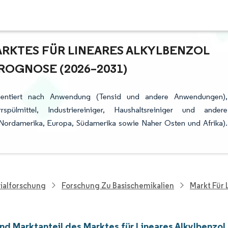
KTES FÜR LINEARES ALKYLBENZOL (
OGNOSE (2026–2031)
gmentiert nach Anwendung (Tensid und andere Anwendungen),
spülmittel, Industriereiniger, Haushaltsreiniger und andere
 Nordamerika, Europa, Südamerika sowie Naher Osten und Afrika).
ialforschung
Forschung Zu Basischemikalien
Markt Für 
nd Marktanteil des Marktes für Lineares Alkylbenzol