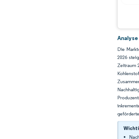
Chancen & Aussichten
Branchenentwicklungen
Analyse 
Die Marktg
2026 stei
Zeitraum 2
Kohlensto
Zusammen
Nachhaltig
Produzent
inkremente
geförderte
Wichti
Nach