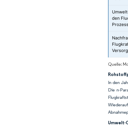
Umwelt
den Flu
Prozes
Nachfra
Flugkraf
Versorg
Quelle: Mo
Rohstoffp
In den Jah
Die n-Para
Flugkrafts
Wiederauf
Abnahmepl
Umwelt-C