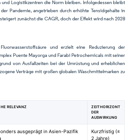
und Logistikzentren die Norm bleiben. Infolgedessen bleibt
 der Pandemie, angetrieben durch erhöhte Tensidgehalte in
g steigert zunächst die CAGR, doch der Effekt wird nach 2028
 Fluorwasserstoffsäure und erzielt eine Reduzierung der
mplex Puente Mayorga und Farabi Petrochemicals mit seiner
rund von Ausfallzeiten bei der Umrüstung und erheblichen
sbezogene Verträge mit großen globalen Waschmittelmarken zu
CHE RELEVANZ
ZEITHORIZONT
DER
AUSWIRKUNG
sonders ausgeprägt in Asien-Pazifik
Kurzfristig (≤
a
2 Jahre)