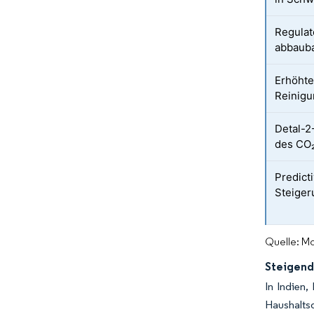
Regulat
abbaub
Erhöhte
Reinigu
Detal-
des CO
Predict
Steiger
Quelle: Mo
Steigend
In Indien,
Haushaltsd