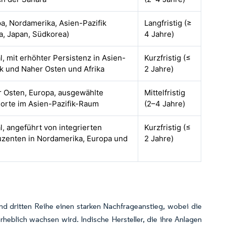
a, Nordamerika, Asien-Pazifik
Langfristig (≥
a, Japan, Südkorea)
4 Jahre)
l, mit erhöhter Persistenz in Asien-
Kurzfristig (≤
ik und Naher Osten und Afrika
2 Jahre)
 Osten, Europa, ausgewählte
Mittelfristig
orte im Asien-Pazifik-Raum
(2–4 Jahre)
l, angeführt von integrierten
Kurzfristig (≤
zenten in Nordamerika, Europa und
2 Jahre)
n
nd dritten Reihe einen starken Nachfrageanstieg, wobei die
eblich wachsen wird. Indische Hersteller, die ihre Anlagen