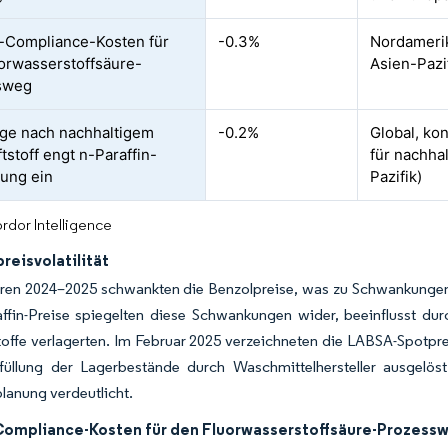
-Compliance-Kosten für
-0.3%
Nordamerik
orwasserstoffsäure-
Asien-Pazi
sweg
ge nach nachhaltigem
-0.2%
Global, ko
tstoff engt n-Paraffin-
für nachhal
ung ein
Pazifik)
rdor Intelligence
reisvolatilität
ren 2024–2025 schwankten die Benzolpreise, was zu Schwankungen d
ffin-Preise spiegelten diese Schwankungen wider, beeinflusst durc
toffe verlagerten. Im Februar 2025 verzeichneten die LABSA-Spotpre
füllung der Lagerbestände durch Waschmittelhersteller ausgelös
anung verdeutlicht.
ompliance-Kosten für den Fluorwasserstoffsäure-Prozess