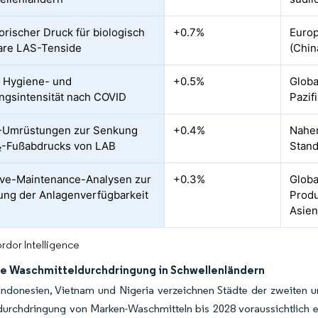
orischer Druck für biologisch
+0.7%
Europ
are LAS-Tenside
(Chin
 Hygiene- und
+0.5%
Globa
ngsintensität nach COVID
Pazif
2-Umrüstungen zur Senkung
+0.4%
Naher
₂-Fußabdrucks von LAB
Stand
ive-Maintenance-Analysen zur
+0.3%
Globa
ung der Anlagenverfügbarkeit
Produ
Asie
rdor Intelligence
e Waschmitteldurchdringung in Schwellenländern
 Indonesien, Vietnam und Nigeria verzeichnen Städte der zweiten u
urchdringung von Marken-Waschmitteln bis 2028 voraussichtlich erh