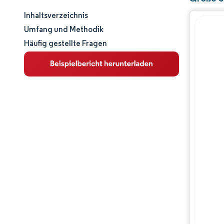
Inhaltsverzeichnis
Marktgröße und -anteil
Umfang und Methodik
Häufig gestellte Fragen
Marktanalyse
Trends und Einblicke
Segmentanalyse
Geografische Analyse
Regulatorisches Umfeld
Wertschöpfungskettenanalyse
Wettbewerbslandschaft
Hauptakteure