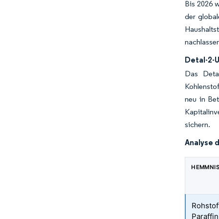
Bis 2026 w
der globa
Haushaltst
nachlasse
Detal-2-
Das Detal
Kohlensto
neu in Be
Kapitalinv
sichern.
Analyse 
HEMMNI
Rohstoff
Paraffin