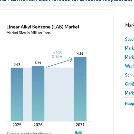
Mark
Stud
Mark
Mark
Wach
Schn
Größ
Bild © Mordor Intelligence. Wiederverwendung erfor
Mark
Bild 
Haup