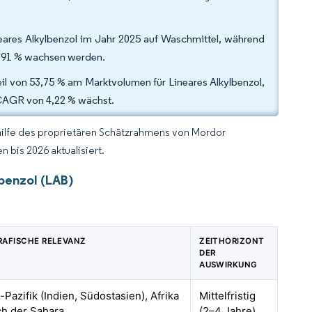
eares Alkylbenzol im Jahr 2025 auf Waschmittel, während
 3,91 % wachsen werden.
eil von 53,75 % am Marktvolumen für Lineares Alkylbenzol,
r CAGR von 4,22 % wächst.
hilfe des proprietären Schätzrahmens von Mordor
 bis 2026 aktualisiert.
benzol (LAB)
AFISCHE RELEVANZ
ZEITHORIZONT
DER
AUSWIRKUNG
-Pazifik (Indien, Südostasien), Afrika
Mittelfristig
ch der Sahara
(2–4 Jahre)