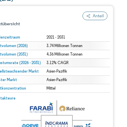
Anteil
tübersicht
ienzeitraum
2021 - 2031
tvolumen (2026)
3.74 Millionen Tonnen
tvolumen (2031)
4.36 Millionen Tonnen
stumsrate (2026 - 2031)
3.12% CAGR
ellstwachsender Markt
Asien-Pazifik
ter Markt
dert Namensnennung gemäß CC BY 4.0.
Asien-Pazifik
tkonzentration
Mittel
© Mordor Intelligence. Wiederverwendung erfordert Namensnennung gemäß CC BY 4.0.
takteure