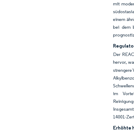
mit moder
südostasia
einem ähn
bei dem b
prognosti
Regulato
Der REACH
hervor, wa
strengere 
Alkylbenz
Schwellen
im Vorte
Reinigungs
Insgesamt
14001-Zert
Erhöhte 