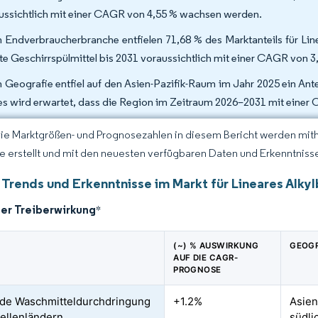
ussichtlich mit einer CAGR von 4,55 % wachsen werden.
 Endverbraucherbranche entfielen 71,68 % des Marktanteils für Lin
hte Geschirrspülmittel bis 2031 voraussichtlich mit einer CAGR von
 Geografie entfiel auf den Asien-Pazifik-Raum im Jahr 2025 ein Ant
es wird erwartet, dass die Region im Zeitraum 2026–2031 mit eine
Die Marktgrößen- und Prognosezahlen in diesem Bericht werden mit
ce erstellt und mit den neuesten verfügbaren Daten und Erkenntnissen
 Trends und Erkenntnisse im Markt für Lineares Alkyl
der Treiberwirkung
*
(~) % AUSWIRKUNG
GEOGR
AUF DIE CAGR-
PROGNOSE
de Waschmitteldurchdringung
+1.2%
Asien
ellenländern
südli