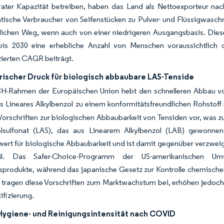
ater Kapazität betreiben, haben das Land als Nettoexporteur nac
tische Verbraucher von Seifenstücken zu Pulver- und Flüssigwaschmi
lichen Weg, wenn auch von einer niedrigeren Ausgangsbasis. Dies
is 2030 eine erhebliche Anzahl von Menschen voraussichtlich de
zierten CAGR beiträgt.
rischer Druck für biologisch abbaubare LAS-Tenside
-Rahmen der Europäischen Union hebt den schnelleren Abbau vo
s Lineares Alkylbenzol zu einem konformitätsfreundlichen Rohstoff
Vorschriften zur biologischen Abbaubarkeit von Tensiden vor, was z
olsulfonat (LAS), das aus Linearem Alkylbenzol (LAB) gewonnen
wert für biologische Abbaubarkeit und ist damit gegenüber verzwe
il. Das Safer-Choice-Programm der US-amerikanischen Umwe
produkte, während das japanische Gesetz zur Kontrolle chemischer 
 tragen diese Vorschriften zum Marktwachstum bei, erhöhen jedoch
ifizierung.
Hygiene- und Reinigungsintensität nach COVID