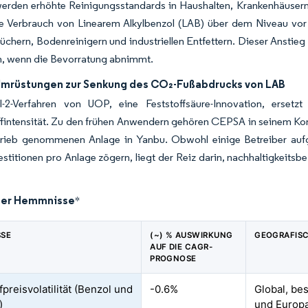
erden erhöhte Reinigungsstandards in Haushalten, Krankenhäusern 
le Verbrauch von Linearem Alkylbenzol (LAB) über dem Niveau vor
üchern, Bodenreinigern und industriellen Entfettern. Dieser Anstie
n, wenn die Bevorratung abnimmt.
Umrüstungen zur Senkung des CO₂-Fußabdrucks von LAB
-2-Verfahren von UOP, eine Feststoffsäure-Innovation, ersetzt
ffintensität. Zu den frühen Anwendern gehören CEPSA in seinem Ko
trieb genommenen Anlage in Yanbu. Obwohl einige Betreiber aufg
estitionen pro Anlage zögern, liegt der Reiz darin, nachhaltigkeit
der Hemmnisse
*
SSE
(~) % AUSWIRKUNG
GEOGRAFIS
AUF DIE CAGR-
PROGNOSE
preisvolatilität (Benzol und
-0.6%
Global, be
)
und Europ