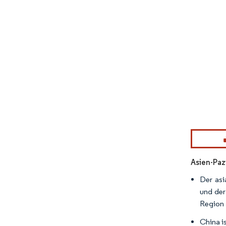
Bild © Mor
Asien-Paz
Der asi
und der
Region 
China i