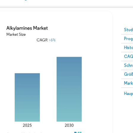
Stud
Prog
Hist
CAG
Schn
Größ
Mark
Haup