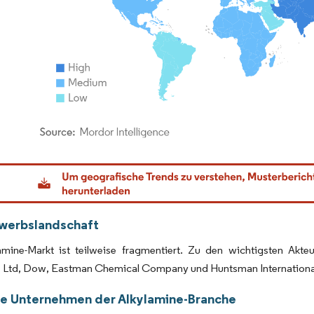
dor Intelligence. Wiederverwendung erfordert Namensnennung gemäß CC BY 4.0.
werbslandschaft
amine-Markt ist teilweise fragmentiert. Zu den wichtigsten Akt
 Ltd, Dow, Eastman Chemical Company und Huntsman International 
e Unternehmen der Alkylamine-Branche