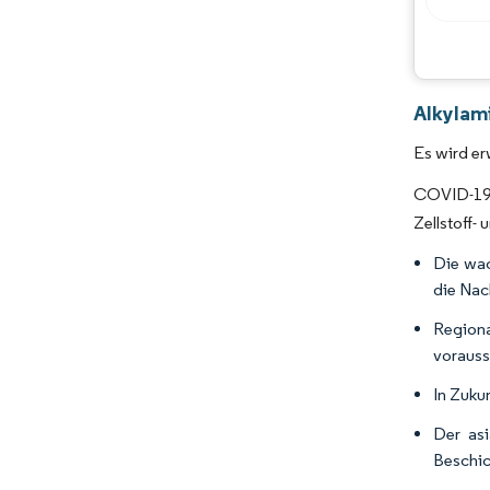
Alkylam
Es wird er
COVID-19 
Zellstoff-
Die wac
die Nac
Region
vorauss
In Zuku
Der asi
Beschic