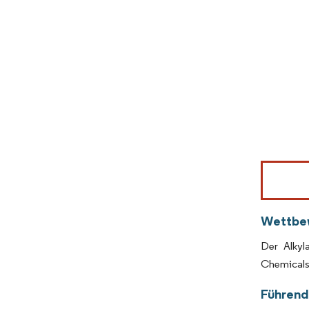
Bild © Mor
Wettbe
Der Alkyl
Chemicals
Führend