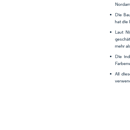
Nordame
Die Bau
hat die
Laut N
geschät
mehr al
Die ind
Farbenw
All die
verwend