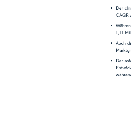
Der chi
CAGR vo
Während
1,11 Mi
Auch di
Marktgr
Der asi
Entwick
während