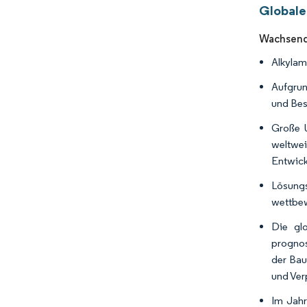
Globale
Wachsende
Alkylam
Aufgrun
und Bes
Große U
weltwe
Entwick
Lösung
wettbew
Die gl
prognos
der Bau
und Ver
Im Jahr