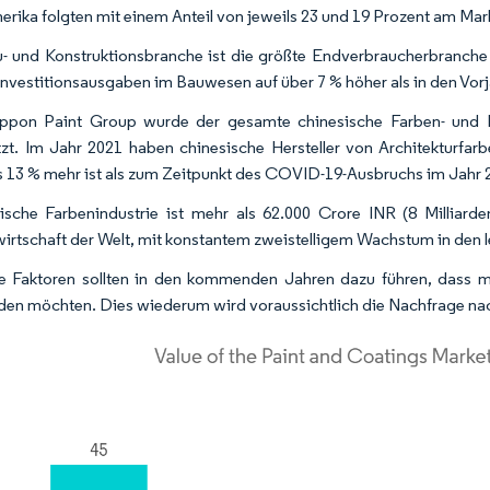
rika folgten mit einem Anteil von jeweils 23 und 19 Prozent am Mar
- und Konstruktionsbranche ist die größte Endverbraucherbranche
 Investitionsausgaben im Bauwesen auf über 7 % höher als in den Vorj
ippon Paint Group wurde der gesamte chinesische Farben- und B
zt. Im Jahr 2021 haben chinesische Hersteller von Architekturfarb
s 13 % mehr ist als zum Zeitpunkt des COVID-19-Ausbruchs im Jahr 
ische Farbenindustrie ist mehr als 62.000 Crore INR (8 Milliar
irtschaft der Welt, mit konstantem zweistelligem Wachstum in den l
se Faktoren sollten in den kommenden Jahren dazu führen, dass
en möchten. Dies wiederum wird voraussichtlich die Nachfrage na