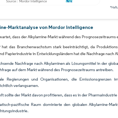
*Haft
Bild © Mordor Intelligence. Wiederverwendung erfordert Namensnennung gemäß 
ine-Marktanalyse von Mordor Intelligence
wartet, dass der Alkylamine-Markt während des Prognosezeitraums 
hat das Branchenwachstum stark beeinträchtigt, da Produktions
 und Papierindustrie in Entwicklungsländern hat die Nachfrage nach
hsende Nachfrage nach Alkylaminen als Lösungsmittel in der global
hfrage auf dem Markt während des Prognosezeitraums antreiben.
ale Regierungen und Organisationen, die Emissionsgrenzen i
ichtlich verlangsamen.
nft sollte der Markt davon profitieren, dass es in der Pharmaindustri
atisch-pazifische Raum dominierte den globalen Alkylamine-Mar
htungsindustrie.