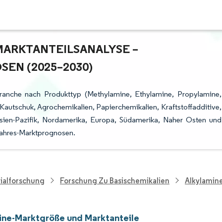
RKTANTEILSANALYSE – W
N (2025–2030)
Branche nach Produkttyp (Methylamine, Ethylamine, Propylamine,
autschuk, Agrochemikalien, Papierchemikalien, Kraftstoffadditive,
ien-Pazifik, Nordamerika, Europa, Südamerika, Naher Osten und
fjahres-Marktprognosen.
ialforschung
Forschung Zu Basischemikalien
Alkylamin
ine-Marktgröße und Marktanteile