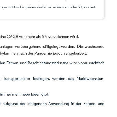
ungsausschluss: Hauptakteure in keiner bestimmten Reihenfolge sortiert
CC BY 4.0.
eine CAGR von mehr als 6 % verzeichnen wird.
anlagen vorübergehend stillgelegt wurden. Die wachsende
 Alkylaminen nach der Pandemie jedoch angekurbelt.
en Farben- und Beschichtungsindustrie wird voraussichtlich
m Transportsektor festlegen, werden das Marktwachstum
e immer mehr neue Ideen gibt.
kt aufgrund der steigenden Anwendung in der Farben- und