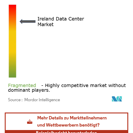
Bild © Mordor Intelligence. Wiederverwendung erfordert Namensnennung gemäß