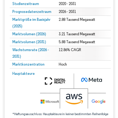
Studienzeitraum
2020 - 2031
Prognosedatenzeitraum
2026 - 2031
Marktgröße im Basisjahr
2.88 Tausend Megawatt
(2025)
Marktvolumen (2026)
3.21 Tausend Megawatt
Marktvolumen (2031)
5.88 Tausend Megawatt
Wachstumsrate (2026 -
12.86% CAGR
2031)
Marktkonzentration
Hoch
Bild © Mordor Intelligence. Wiederverwendung erfordert Namensnennung gem
Hauptakteure
*Haftungsausschluss: Hauptakteure in keiner bestimmten Reihenfolge