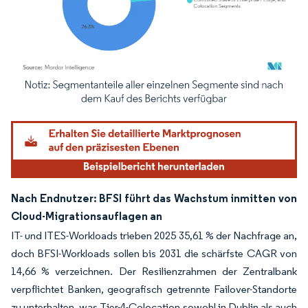
Bild © Mordor Intelligence. Wiederverwendung erfordert Namensnennung gemäß
Nach Endnutzer: BFSI führt das Wachstum inmitten von
Cloud-Migrationsauflagen an
IT- und ITES-Workloads trieben 2025 35,61 % der Nachfrage an,
doch BFSI-Workloads sollen bis 2031 die schärfste CAGR von
14,66 % verzeichnen. Der Resilienzrahmen der Zentralbank
verpflichtet Banken, geografisch getrennte Failover-Standorte
zu unterhalten, was Tier-4-Colocation sowohl in Dublin als auch