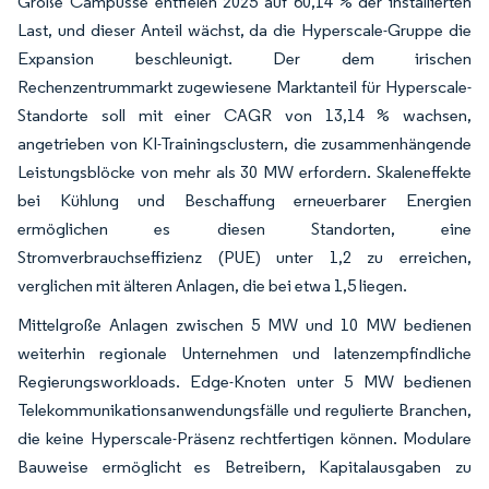
Große Campusse entfielen 2025 auf 60,14 % der installierten
Last, und dieser Anteil wächst, da die Hyperscale-Gruppe die
Expansion beschleunigt. Der dem irischen
Rechenzentrummarkt zugewiesene Marktanteil für Hyperscale-
Standorte soll mit einer CAGR von 13,14 % wachsen,
angetrieben von KI-Trainingsclustern, die zusammenhängende
Leistungsblöcke von mehr als 30 MW erfordern. Skaleneffekte
bei Kühlung und Beschaffung erneuerbarer Energien
ermöglichen es diesen Standorten, eine
Stromverbrauchseffizienz (PUE) unter 1,2 zu erreichen,
verglichen mit älteren Anlagen, die bei etwa 1,5 liegen.
Mittelgroße Anlagen zwischen 5 MW und 10 MW bedienen
weiterhin regionale Unternehmen und latenzempfindliche
Regierungsworkloads. Edge-Knoten unter 5 MW bedienen
Telekommunikationsanwendungsfälle und regulierte Branchen,
die keine Hyperscale-Präsenz rechtfertigen können. Modulare
Bauweise ermöglicht es Betreibern, Kapitalausgaben zu