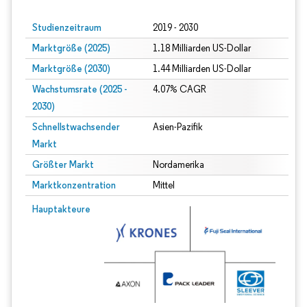
Studienzeitraum
2019 - 2030
Marktgröße (2025)
1.18 Milliarden US-Dollar
Marktgröße (2030)
1.44 Milliarden US-Dollar
Wachstumsrate (2025 -
4.07% CAGR
2030)
Schnellstwachsender
Asien-Pazifik
Markt
Größter Markt
Nordamerika
Marktkonzentration
Mittel
Bild © Mordor Intelligence. Wiederverwendung erfordert Namensnennung gem
Hauptakteure