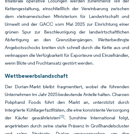
Bilaterale operative Lösungen werden zunehmend Teil der
Kettengestaltung, einschließlich der Vereinbarung zwischen
dem vietnamesischen Ministerium für Landwirtschaft und
Umwelt und der GACC vom Mai 2025 zur Einrichtung einer
grünen Spur zur Beschleunigung der landwirtschaftlichen
Abfertigung an den Grenzübergängen. Wetterbedingte
Angebotsschocks breiten sich schnell durch die Kette aus und
verknappen die Verfügbarkeit für Exporteure und Einzelhändler,
wenn Blüte und Fruchtansatz gestört werden.
Wettbewerbslandschaft
Der Durian-Markt bleibt fragmentiert, wobei die führenden
Unternehmen im Jahr 2025 bedeutende Anteile halten. Charoen
Pokphand Foods führt den Markt an, unterstützt durch
integrierte Kühllagerfazilitäten, die eine konsistente Versorgung
[3]
der Käufer gewährleisten
. Sunshine International folgt,
angetrieben durch seine starke Präsenz in Großhandelscluster
und seine Strategie, Durian umzuverpacken, um den