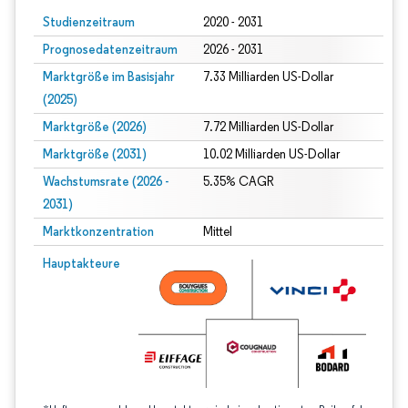
Studienzeitraum
2020 - 2031
Prognosedatenzeitraum
2026 - 2031
Marktgröße im Basisjahr
7.33 Milliarden US-Dollar
(2025)
Marktgröße (2026)
7.72 Milliarden US-Dollar
Marktgröße (2031)
10.02 Milliarden US-Dollar
Wachstumsrate (2026 -
5.35% CAGR
2031)
Marktkonzentration
Mittel
Bild © Mordor Intelligence. Wiederverwendung erfordert Namensnennung gem
Hauptakteure