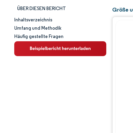
ÜBER DIESEN BERICHT
Größe u
Inhaltsverzeichnis
Marktgröße und -anteil
Umfang und Methodik
Häufig gestellte Fragen
Marktanalyse
Trends und Einblicke
Segmentanalyse
Geografische Analyse
Regulatorisches Umfeld
Wertschöpfungskettenanalyse
Wettbewerbslandschaft