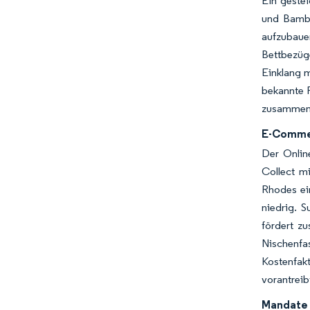
Ein geste
und Bambu
aufzubaue
Bettbezüg
Einklang m
bekannte F
zusammens
E-Commer
Der Onlin
Collect mi
Rhodes ein
niedrig. 
fördert z
Nischenfa
Kostenfak
vorantreib
Mandate z