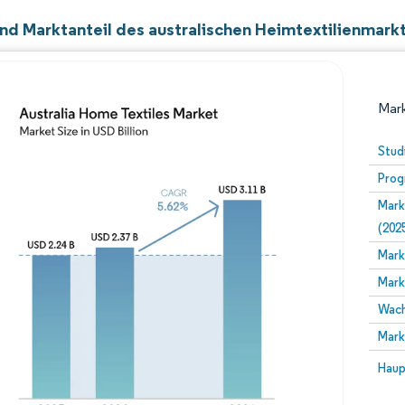
nd Marktanteil des australischen Heimtextilienmark
Mark
Stud
Prog
Mark
(202
Mark
Mark
Bild © Mordor Intelligence. Wiederverwendung erfor
Wach
Mark
Bild 
Haup