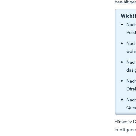
bewältige
Wichti
Nach
Pols
Nach
währ
Nach
das 
Nach
Dire
Nach
Quee
Hinweis: 
Intelligen