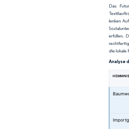
Das Futur
Textilauft
lenken Au
Sozialunt
erfüllen. 
rechtferti
die lokale
Analyse 
HEMMNI
Baumwol
Importg