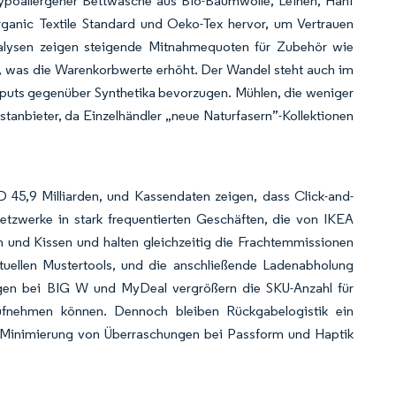
hypoallergener Bettwäsche aus Bio-Baumwolle, Leinen, Hanf
ganic Textile Standard und Oeko-Tex hervor, um Vertrauen
nalysen zeigen steigende Mitnahmequoten für Zubehör wie
, was die Warenkorbwerte erhöht. Der Wandel steht auch im
Inputs gegenüber Synthetika bevorzugen. Mühlen, die weniger
stanbieter, da Einzelhändler „neue Naturfasern”-Kollektionen
 45,9 Milliarden, und Kassendaten zeigen, dass Click-and-
netzwerke in stark frequentierten Geschäften, die von IKEA
n und Kissen und halten gleichzeitig die Frachtemmissionen
rtuellen Mustertools, und die anschließende Ladenabholung
ungen bei BIG W und MyDeal vergrößern die SKU-Anzahl für
ufnehmen können. Dennoch bleiben Rückgabelogistik ein
zur Minimierung von Überraschungen bei Passform und Haptik