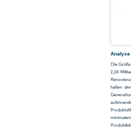
Hauptakteure
Chancen & Aussichten
Branchenentwicklungen
Analyse
Die Größe 
2,24 Mill
Renovierun
halten de
Generatio
aufeinande
Produktdi
minimale
Produktle