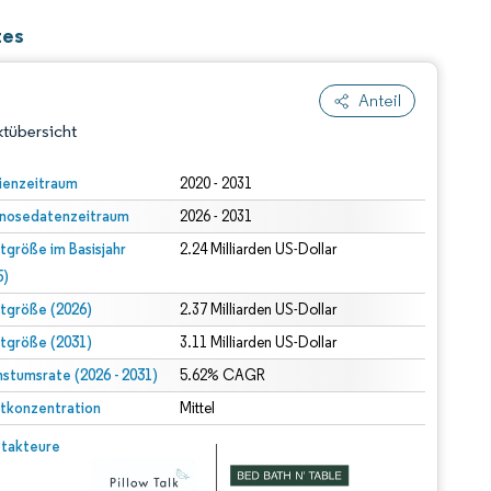
tes
Anteil
tübersicht
ienzeitraum
2020 - 2031
nosedatenzeitraum
2026 - 2031
tgröße im Basisjahr
2.24 Milliarden US-Dollar
5)
tgröße (2026)
2.37 Milliarden US-Dollar
tgröße (2031)
3.11 Milliarden US-Dollar
dert Namensnennung gemäß CC BY 4.0.
stumsrate (2026 - 2031)
5.62% CAGR
tkonzentration
Mittel
© Mordor Intelligence. Wiederverwendung erfordert Namensnennung gemäß CC BY 4.0.
takteure