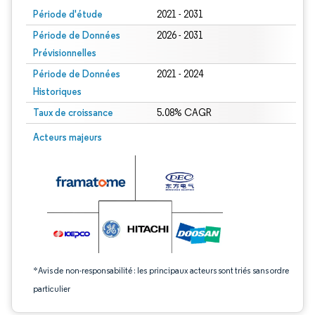
Période d'étude
2021 - 2031
Période de Données
2026 - 2031
Prévisionnelles
Période de Données
2021 - 2024
Historiques
Taux de croissance
5.08% CAGR
Image © Mordor Intelligence. La réutilisation nécessite une attribution sous CC 
Acteurs majeurs
*Avis de non-responsabilité : les principaux acteurs sont triés sans ordre
particulier