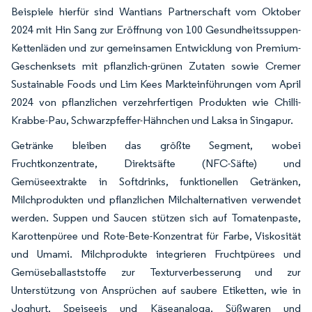
Beispiele hierfür sind Wantians Partnerschaft vom Oktober
2024 mit Hin Sang zur Eröffnung von 100 Gesundheitssuppen-
Kettenläden und zur gemeinsamen Entwicklung von Premium-
Geschenksets mit pflanzlich-grünen Zutaten sowie Cremer
Sustainable Foods und Lim Kees Markteinführungen vom April
2024 von pflanzlichen verzehrfertigen Produkten wie Chilli-
Krabbe-Pau, Schwarzpfeffer-Hähnchen und Laksa in Singapur.
Getränke bleiben das größte Segment, wobei
Fruchtkonzentrate, Direktsäfte (NFC-Säfte) und
Gemüseextrakte in Softdrinks, funktionellen Getränken,
Milchprodukten und pflanzlichen Milchalternativen verwendet
werden. Suppen und Saucen stützen sich auf Tomatenpaste,
Karottenpüree und Rote-Bete-Konzentrat für Farbe, Viskosität
und Umami. Milchprodukte integrieren Fruchtpürees und
Gemüseballaststoffe zur Texturverbesserung und zur
Unterstützung von Ansprüchen auf saubere Etiketten, wie in
Joghurt, Speiseeis und Käseanaloga. Süßwaren und