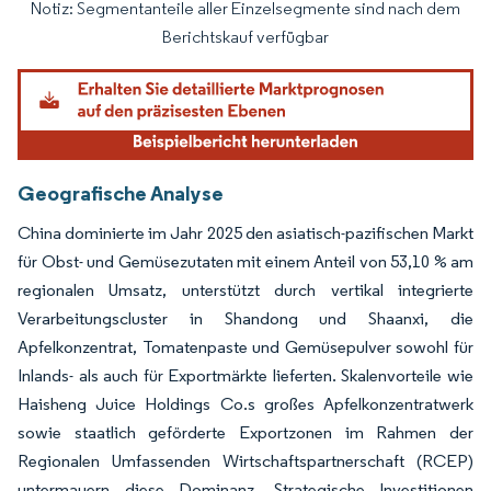
Notiz: Segmentanteile aller Einzelsegmente sind nach dem
Bild © Mordor Intelligence. Wiederverwendung erfordert Namensnennung gemäß
Berichtskauf verfügbar
Geografische Analyse
China dominierte im Jahr 2025 den asiatisch-pazifischen Markt
für Obst- und Gemüsezutaten mit einem Anteil von 53,10 % am
regionalen Umsatz, unterstützt durch vertikal integrierte
Verarbeitungscluster in Shandong und Shaanxi, die
Apfelkonzentrat, Tomatenpaste und Gemüsepulver sowohl für
Inlands- als auch für Exportmärkte lieferten. Skalenvorteile wie
Haisheng Juice Holdings Co.s großes Apfelkonzentratwerk
sowie staatlich geförderte Exportzonen im Rahmen der
Regionalen Umfassenden Wirtschaftspartnerschaft (RCEP)
untermauern diese Dominanz. Strategische Investitionen