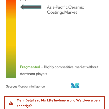
Bild © Mordor Intelligence. Wiederverwendung erfordert Namensnennung gemäß