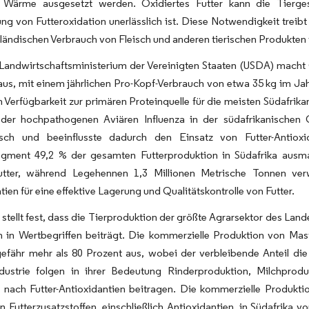
 Wärme ausgesetzt werden. Oxidiertes Futter kann die Tierges
ng von Futteroxidation unerlässlich ist. Diese Notwendigkeit treibt
ländischen Verbrauch von Fleisch und anderen tierischen Produkten 
Landwirtschaftsministerium der Vereinigten Staaten (USDA) macht 
aus, mit einem jährlichen Pro-Kopf-Verbrauch von etwa 35 kg im Jahr
 Verfügbarkeit zur primären Proteinquelle für die meisten Südafrik
der hochpathogenen Aviären Influenza in der südafrikanischen Ge
isch und beeinflusste dadurch den Einsatz von Futter-Antio
egment 49,2 % der gesamten Futterproduktion in Südafrika ausma
tter, während Legehennen 1,3 Millionen Metrische Tonnen ver
tien für eine effektive Lagerung und Qualitätskontrolle von Futter.
tellt fest, dass die Tierproduktion der größte Agrarsektor des Land
 in Wertbegriffen beiträgt. Die kommerzielle Produktion von Mast
efähr mehr als 80 Prozent aus, wobei der verbleibende Anteil die
ndustrie folgen in ihrer Bedeutung Rinderproduktion, Milchprodu
nach Futter-Antioxidantien beitragen. Die kommerzielle Produktio
n Futterzusatzstoffen, einschließlich Antioxidantien, in Südafrika 