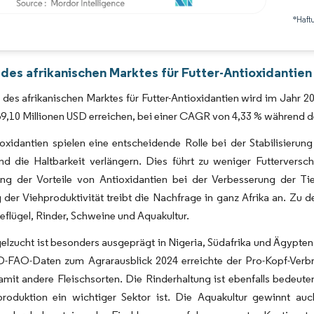
*Haft
Bild © Mordor Intelligence. Wiederverwendung erfordert Namensnennung gemäß 
des afrikanischen Marktes für Futter-Antioxidantien
des afrikanischen Marktes für Futter-Antioxidantien wird im Jahr 20
9,10 Millionen USD erreichen, bei einer CAGR von 4,33 % während 
ioxidantien spielen eine entscheidende Rolle bei der Stabilisierun
und die Haltbarkeit verlängern. Dies führt zu weniger Futtervers
ng der Vorteile von Antioxidantien bei der Verbesserung der Ti
 der Viehproduktivität treibt die Nachfrage in ganz Afrika an. Zu 
flügel, Rinder, Schweine und Aquakultur.
elzucht ist besonders ausgeprägt in Nigeria, Südafrika und Ägypten
FAO-Daten zum Agrarausblick 2024 erreichte der Pro-Kopf-Verbrau
amit andere Fleischsorten. Die Rinderhaltung ist ebenfalls bedeut
produktion ein wichtiger Sektor ist. Die Aquakultur gewinnt a