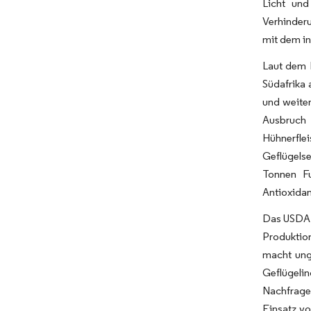
Licht und
Verhinderu
mit dem in
Laut dem 
Südafrika 
und weiten
Ausbruch 
Hühnerfle
Geflügels
Tonnen Fu
Antioxidan
Das USDA s
Produktion
macht ung
Geflügeli
Nachfrage 
Einsatz vo