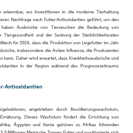
n erkennbar, wo Investitionen in die moderne Tierhaltung
eren Nachfrage nach Futter-Antioxidantien geführt, um den
s haben Ausbrüche von Tierseuchen die Bedeutung von
der Tiergesundheit und der Senkung der Sterblichkeitsraten
lltech für 2024, dass die Produktion von Legefutter im Jahr
brüche, insbesondere die Aviäre Influenza, die Produzenten
en kann. Daher wird erwartet, dass Krankheitsausbrüche und
ioxidantien in der Region während des Prognosezeitraums
er-Antioxidantien
lügelsektoren, angetrieben durch Bevölkerungswachstum,
r Ernährung. Dieses Wachstum fördert die Errichtung von
dafrika, Ägypten und Kenia gehören zu Afrikas führenden
5,5 Millionen Metrische Tonnen Futter und positionierte sich