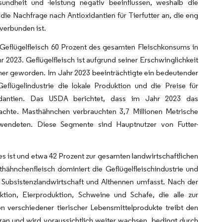
undheit und -leistung negativ beeinflussen, weshalb die
 die Nachfrage nach Antioxidantien für Tierfutter an, die eng
verbunden ist.
Geflügelfleisch 60 Prozent des gesamten Fleischkonsums in
 2023. Geflügelfleisch ist aufgrund seiner Erschwinglichkeit
aner geworden. Im Jahr 2023 beeinträchtigte ein bedeutender
flügelindustrie die lokale Produktion und die Preise für
xidantien. Das USDA berichtet, dass im Jahr 2023 das
chte. Masthähnchen verbrauchten 3,7 Millionen Metrische
wendeten. Diese Segmente sind Hauptnutzer von Futter-
es ist und etwa 42 Prozent zur gesamten landwirtschaftlichen
hähnchenfleisch dominiert die Geflügelfleischindustrie und
 Subsistenzlandwirtschaft und Althennen umfasst. Nach der
ktion, Eierproduktion, Schweine und Schafe, die alle zur
n verschiedener tierischer Lebensmittelprodukte treibt den
voran und wird voraussichtlich weiter wachsen, bedingt durch