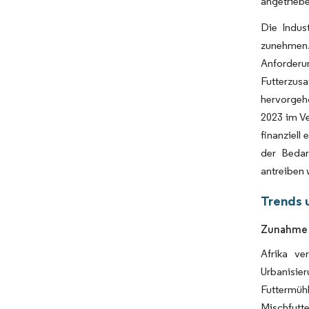
angetrieb
Die Indus
zunehmen.
Anforder
Futterzus
hervorgeho
2023 im Ve
finanziell
der Bedar
antreiben
Trends 
Zunahme 
​Afrika v
Urbanisie
Futtermüh
Mischfutte