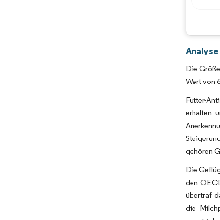
Analyse 
Die Größe 
Wert von 6
Futter-Ant
erhalten 
Anerkennu
Steigerung
gehören Ge
Die Geflüg
den OECD-
übertraf d
die Milch