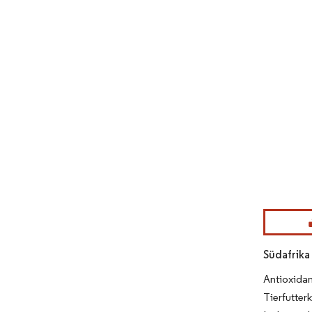
Bild © Mor
Südafrika
Antioxida
Tierfutter