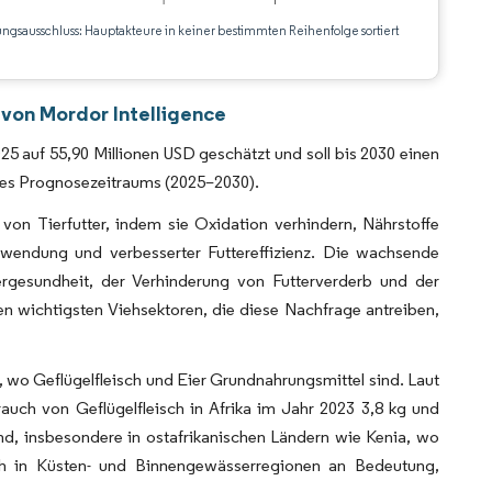
ungsausschluss: Hauptakteure in keiner bestimmten Reihenfolge sortiert
CC BY 4.0.
 von Mordor Intelligence
25 auf 55,90 Millionen USD geschätzt und soll bis 2030 einen
des Prognosezeitraums (2025–2030).
g von Tierfutter, indem sie Oxidation verhindern, Nährstoffe
chwendung und verbesserter Futtereffizienz. Die wachsende
ergesundheit, der Verhinderung von Futterverderb und der
den wichtigsten Viehsektoren, die diese Nachfrage antreiben,
, wo Geflügelfleisch und Eier Grundnahrungsmittel sind. Laut
ch von Geflügelfleisch in Afrika im Jahr 2023 3,8 kg und
end, insbesondere in ostafrikanischen Ländern wie Kenia, wo
uch in Küsten- und Binnengewässerregionen an Bedeutung,