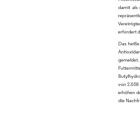
damit als 
repräsent
Vereinigt
erfordert 
Das heiße 
Antioxida
gemeldet
Futtermit
Butylhydro
von 2.038 
erhöhen de
die Nachfr