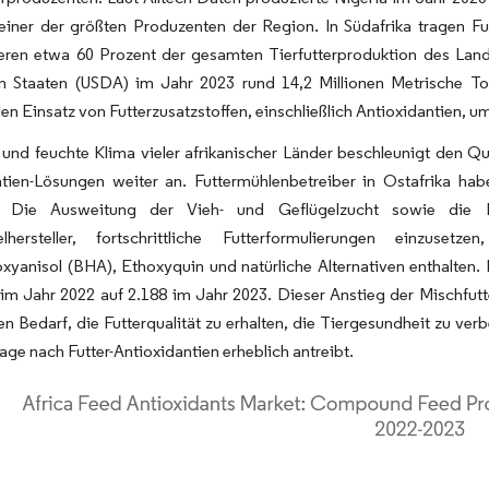
einer der größten Produzenten der Region. In Südafrika tragen Fut
ieren etwa 60 Prozent der gesamten Tierfutterproduktion des Land
en Staaten (USDA) im Jahr 2023 rund 14,2 Millionen Metrische To
den Einsatz von Futterzusatzstoffen, einschließlich Antioxidantien, um
und feuchte Klima vieler afrikanischer Länder beschleunigt den Qua
ntien-Lösungen weiter an. Futtermühlenbetreiber in Ostafrika hab
. Die Ausweitung der Vieh- und Geflügelzucht sowie die E
telhersteller, fortschrittliche Futterformulierungen einzuse
xyanisol (BHA), Ethoxyquin und natürliche Alternativen enthalten. 
im Jahr 2022 auf 2.188 im Jahr 2023. Dieser Anstieg der Mischfutt
n Bedarf, die Futterqualität zu erhalten, die Tiergesundheit zu ve
age nach Futter-Antioxidantien erheblich antreibt.