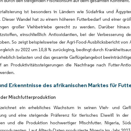
en durch den steigenden Fischkonsum auf dem gesamten Kontinent.
trialisierung ist besonders in Ländern wie Südafrika und Ägypte
 Dieser Wandel hat zu einem höheren Futterbedarf und einer größ
ungen großer Viehbetriebe gerecht zu werden. Darüber hinau
atzstoffen, einschließlich Antioxidantien, bei der Verbesserung 
ben. So zeigt beispielsweise der Agri-Food-Ausblicksbericht von A
rgleich zu 2022 um 10,8 % zurückging, bedingt durch Krankheitsaus
 erheblich belasten und das gesamte Geflügelangebot beeinträchtig
f an Produktivitätssteigerungen die Nachfrage nach Futter-Ant
 werden.
und Erkenntnisse des afrikanischen Marktes für Futt
der Mischfutterproduktion
erzeichnet ein erhebliches Wachstum in seinen Vieh- und Gef
rung und eine steigende Präferenz für tierisches Eiweiß in de
len und die Produktion hochwertiger Mischfutter. Nigeria, Sü
rproduzenten. Laut Alltech-Daten produzierte Nigeria im Jahr 2023 