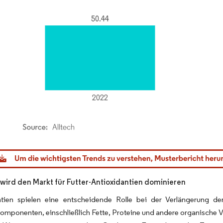
dor Intelligence. Wiederverwendung erfordert Namensnennung gemäß CC BY 4.0.
 wird den Markt für Futter-Antioxidantien dominieren
ntien spielen eine entscheidende Rolle bei der Verlängerung de
komponenten, einschließlich Fette, Proteine und andere organische Ve