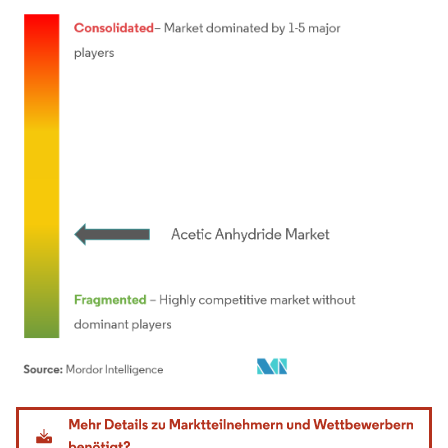
Bild © Mordor Intelligence. Wiederverwendung erfordert Namensnennung gemäß