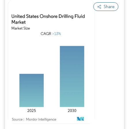
Share
Imagem © Mordor Intelligence. O reuso requer atribuição conforme CC BY 4.0.