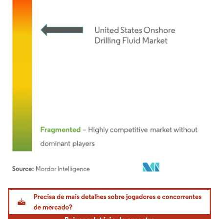
Imagem © Mordor Intelligence. O reuso requer atribuição conforme CC BY 4.0.