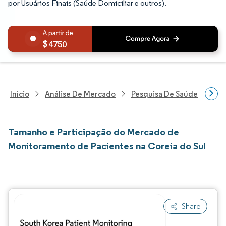
por Usuários Finais (Saúde Domiciliar e outros).
4750
Início
Análise De Mercado
Pesquisa De Saúde
Pes
Tamanho e Participação do Mercado de
Monitoramento de Pacientes na Coreia do Sul
Share