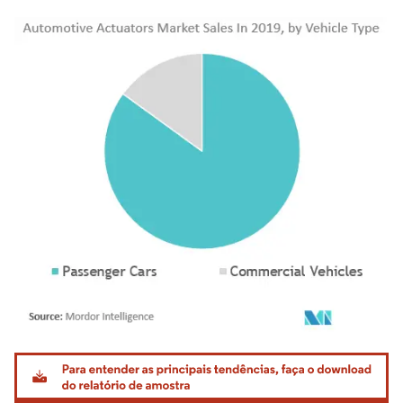
Imagem © Mordor Intelligence. O reuso requer atribuição conforme CC BY 4.0.