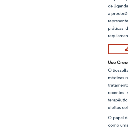
de Uganda
a produção
represent
práticas 
regulamen
Uso Cres
O tiossulf
médicas r
tratament
recentes 
terapêuti
efeitos co
O papel d
como uma a