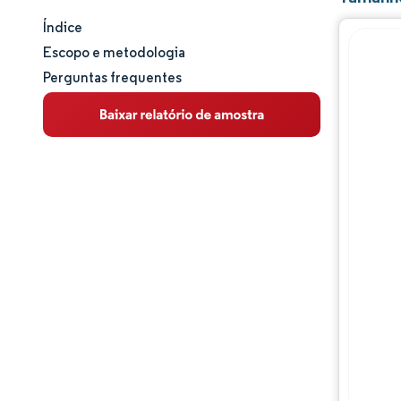
Índice
Panorama do Mercado
Escopo e metodologia
Perguntas frequentes
Análise de mercado
Principais Tendências de Mercado
Análise de segmentos
Análise geográfica
Análise da cadeia de valor
Panorama competitivo
Principais jogadores
Oportunidades e perspectivas