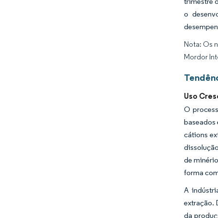
trimestre 
o desenvo
desempenh
Nota: Os n
Mordor Int
Tendênc
Uso Cres
O process
baseados 
cátions e
dissoluçã
de minério
forma comp
A indústr
extração.
da produç