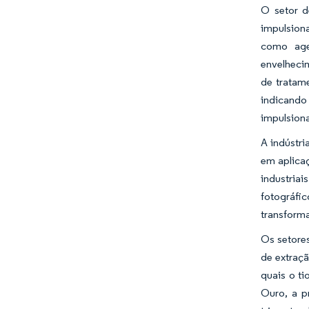
O setor d
impulsion
como agen
envelheci
de tratam
indicand
impulsiona
A indústr
em aplicaç
industria
fotográfi
transforma
Os setore
de extraçã
quais o t
Ouro, a p