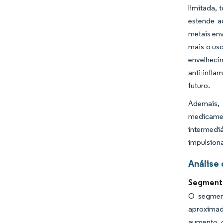
limitada, 
estende a
metais env
mais o uso
envelheci
anti-infla
futuro.
Ademais, 
medicame
intermed
impulsiona
Análise
Segmento
O segment
aproximad
aumento d