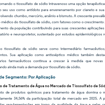
tornando o tiossulfato de sódio intravenoso uma opção terapêutic
o seu uso como antídoto para envenenamento por cianeto e sua
olvendo chumbo, mercúrio, arsênio e bismuto. A crescente prevalê
 médico do tiossulfato de sódio, com fatores como o crescimento p
mento da população contribuindo para suas crescentes aplicações
matório e neuroprotetor, sustentado por estudos epidemiológicos 
o tiossulfato de sódio serve como intermediário farmacêutic
ntos. Sua aplicação como antisséptico médico também destac
iários farmacêuticos continua a crescer à medida que nova
ndo ainda mais a demanda por tiossulfato de sódio.
 de Segmento: Por Aplicação
 de Tratamento de Água no Mercado de Tiossulfato de Só
o de produtos químicos para tratamento de água domina o me
amente 34,56% da participação total de mercado em 2025. A p
as regulamentações em torno da qualidade da água e pelas cr