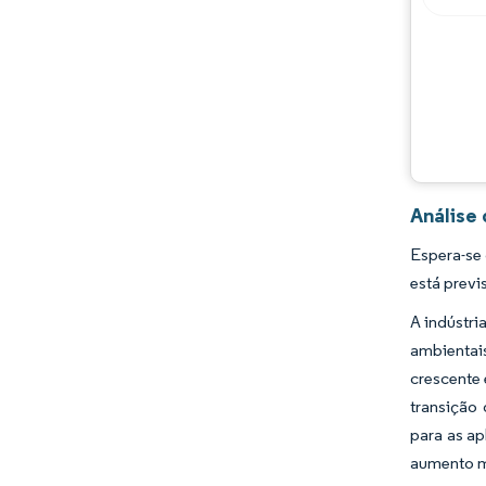
Desenvolvimentos da indústria
Análise
Espera-se
está previ
A indústri
ambientai
crescente 
transição
para as ap
aumento mé