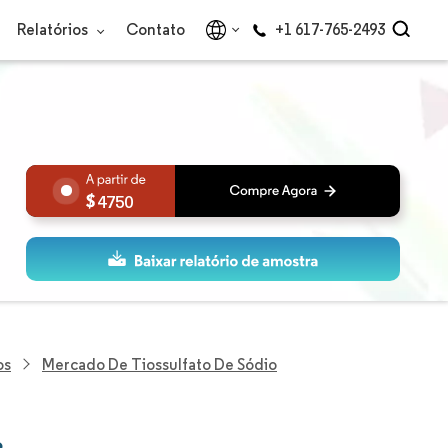
Relatórios
Contato
+1 617-765-2493
4750
os
Mercado De Tiossulfato De Sódio
o