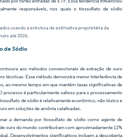
ado por fortes entradas de ETF. Essa tendência influenciou
almente responsáveis, nos quais o tiossulfato de sódio
dos usando a estrutura de estimativa proprietária da
veis até 2026.
o de Sódio
romissora aos métodos convencionais de extração de ouro
ens técnicas. Esse método demonstra menor interferência de
to, ao mesmo tempo em que mantém taxas significativas de
O processo é particularmente valioso para o processamento
iossulfato de sódio é relativamente econômico, não tóxico e
ouro em soluções de amônia catalisadas.
ionar a demanda por tiossulfato de sódio como agente de
s de ouro do mundo contribuíram com aproximadamente 12%
bal. Desenvolvimentos significativos incluem a descoberta