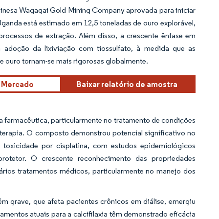
chinesa Wagagai Gold Mining Company aprovada para iniciar
Uganda está estimado em 12,5 toneladas de ouro explorável,
rocessos de extração. Além disso, a crescente ênfase em
 adoção da lixiviação com tiossulfato, à medida que as
 ouro tornam-se mais rigorosas globalmente.
e Mercado
Baixar relatório de amostra
a farmacêutica, particularmente no tratamento de condições
oterapia. O composto demonstrou potencial significativo no
 toxicidade por cisplatina, com estudos epidemiológicos
oprotetor. O crescente reconhecimento das propriedades
ários tratamentos médicos, particularmente no manejo dos
ém grave, que afeta pacientes crônicos em diálise, emergiu
mentos atuais para a calcifilaxia têm demonstrado eficácia