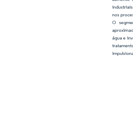
industriai
nos proce
O segmen
aproximad
água e in
tratament
impulsion