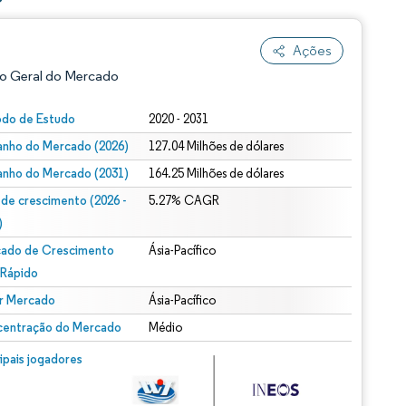
Ações
o Geral do Mercado
odo de Estudo
2020 - 2031
nho do Mercado (2026)
127.04 Milhões de dólares
nho do Mercado (2031)
164.25 Milhões de dólares
 de crescimento (2026 -
5.27% CAGR
)
ado de Crescimento
Ásia-Pacífico
ão conforme CC BY 4.0.
 Rápido
r Mercado
Ásia-Pacífico
entração do Mercado
Médio
m © Mordor Intelligence. O reuso requer atribuição conforme CC BY 4.0.
cipais jogadores