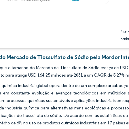
*Isen
nenhu
 do Mercado de Tiossulfato de Sódio pela Mordor Int
 que o tamanho do Mercado de Tiossulfato de Sódio cresça de USD
sto para atingir USD 164,25 milhões até 2031 a um CAGR de 5,27% n
a química industrial global opera dentro de um complexo arcabouço 
s em constante evolução e avanços tecnológicos em múltiplos
em processos químicos sustentáveis e aplicações industriais em exp
 da indústria química para alternativas mais ecológicas e proces
licações do tiossulfato de sódio. De acordo com as estatísticas d
dio de 6% no uso de produtos químicos industriais em 17 países e