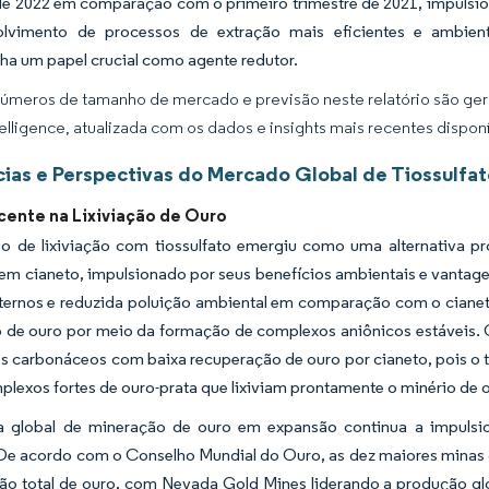
de 2022 em comparação com o primeiro trimestre de 2021, impulsion
lvimento de processos de extração mais eficientes e ambient
a um papel crucial como agente redutor.
úmeros de tamanho de mercado e previsão neste relatório são gera
elligence, atualizada com os dados e insights mais recentes disponí
ias e Perspectivas do Mercado Global de Tiossulfat
cente na Lixiviação de Ouro
o de lixiviação com tiossulfato emergiu como uma alternativa p
em cianeto, impulsionado por seus benefícios ambientais e vantag
xternos e reduzida poluição ambiental em comparação com o ciane
o de ouro por meio da formação de complexos aniônicos estáveis. 
s carbonáceos com baixa recuperação de ouro por cianeto, pois o t
lexos fortes de ouro-prata que lixiviam prontamente o minério de 
ia global de mineração de ouro em expansão continua a impuls
 De acordo com o Conselho Mundial do Ouro, as dez maiores mina
ão total de ouro, com Nevada Gold Mines liderando a produção glo