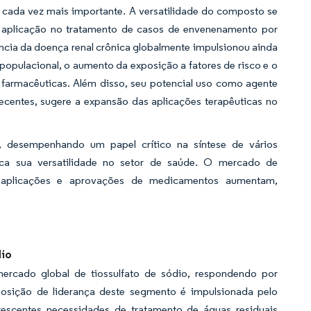
a cada vez mais importante. A versatilidade do composto se
 aplicação no tratamento de casos de envenenamento por
ncia da doença renal crônica globalmente impulsionou ainda
opulacional, o aumento da exposição a fatores de risco e o
 farmacêuticas. Além disso, seu potencial uso como agente
recentes, sugere a expansão das aplicações terapêuticas no
o, desempenhando um papel crítico na síntese de vários
a sua versatilidade no setor de saúde. O mercado de
s aplicações e aprovações de medicamentos aumentam,
dio
rcado global de tiossulfato de sódio, respondendo por
osição de liderança deste segmento é impulsionada pelo
escentes necessidades de tratamento de águas residuais