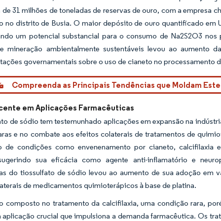
 de 31 milhões de toneladas de reservas de ouro, com a empresa 
 no distrito de Busia. O maior depósito de ouro quantificado em 
ando um potencial substancial para o consumo de Na2S2O3 nos p
de mineração ambientalmente sustentáveis levou ao aumento da
tações governamentais sobre o uso de cianeto no processamento de
Compreenda as Principais Tendências que Moldam Est
cente em Aplicações Farmacêuticas
ato de sódio tem testemunhado aplicações em expansão na indústri
aras e no combate aos efeitos colaterais de tratamentos de quimi
o de condições como envenenamento por cianeto, calcifilaxia e
sugerindo sua eficácia como agente anti-inflamatório e neur
cas do tiossulfato de sódio levou ao aumento de sua adoção em v
laterais de medicamentos quimioterápicos à base de platina.
o composto no tratamento da calcifilaxia, uma condição rara, por
plicação crucial que impulsiona a demanda farmacêutica. Os trata