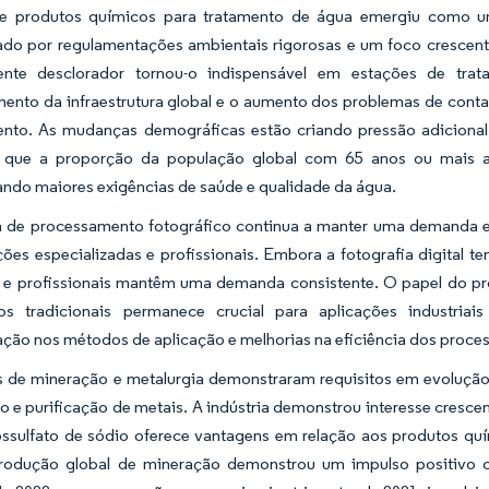
e produtos químicos para tratamento de água emergiu como uma
ado por regulamentações ambientais rigorosas e um foco crescent
te desclorador tornou-o indispensável em estações de trata
mento da infraestrutura global e o aumento dos problemas de con
ento. As mudanças demográficas estão criando pressão adicional
o que a proporção da população global com 65 anos ou mais 
ndo maiores exigências de saúde e qualidade da água.
ia de processamento fotográfico continua a manter uma demanda es
ões especializadas e profissionais. Embora a fotografia digital t
is e profissionais mantêm uma demanda consistente. O papel do p
cos tradicionais permanece crucial para aplicações industriai
ção nos métodos de aplicação e melhorias na eficiência dos proce
s de mineração e metalurgia demonstraram requisitos em evolução 
o e purificação de metais. A indústria demonstrou interesse cres
iossulfato de sódio oferece vantagens em relação aos produtos q
rodução global de mineração demonstrou um impulso positivo