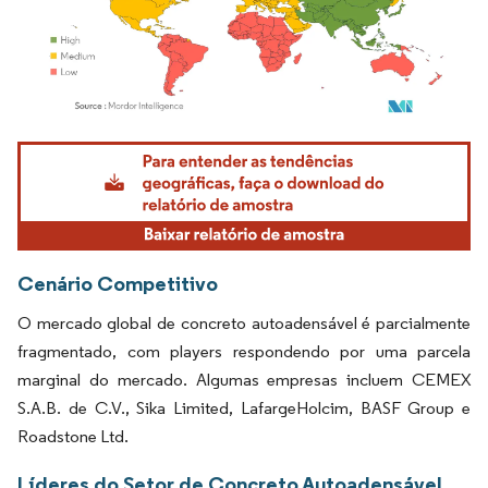
Imagem © Mordor Intelligence. O reuso requer atribuição conforme CC BY 4.0.
Cenário Competitivo
O mercado global de concreto autoadensável é parcialmente
fragmentado, com players respondendo por uma parcela
marginal do mercado. Algumas empresas incluem CEMEX
S.A.B. de C.V., Sika Limited, LafargeHolcim, BASF Group e
Roadstone Ltd.
Líderes do Setor de Concreto Autoadensável