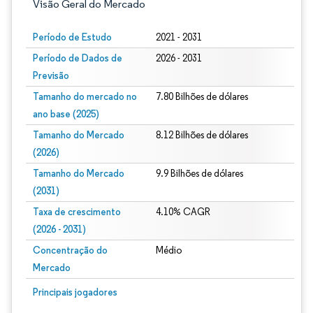
Visão Geral do Mercado
Período de Estudo
2021 - 2031
Período de Dados de
2026 - 2031
Previsão
Tamanho do mercado no
7.80 Bilhões de dólares
ano base (2025)
Tamanho do Mercado
8.12 Bilhões de dólares
(2026)
Tamanho do Mercado
9.9 Bilhões de dólares
(2031)
Taxa de crescimento
4.10% CAGR
(2026 - 2031)
Concentração do
Médio
Mercado
Imagem © Mordor Intelligence. O reuso requer atribuição conforme CC BY 4.0.
Principais jogadores