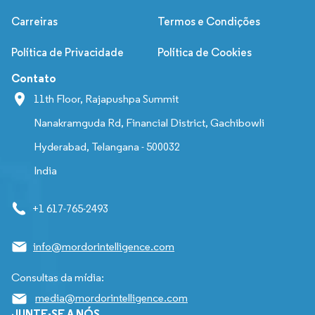
Carreiras
Termos e Condições
Política de Privacidade
Política de Cookies
Contato
11th Floor, Rajapushpa Summit
Nanakramguda Rd, Financial District, Gachibowli
Hyderabad, Telangana - 500032
India
+1 617-765-2493
info@mordorintelligence.com
Consultas da mídia:
media@mordorintelligence.com
JUNTE-SE A NÓS