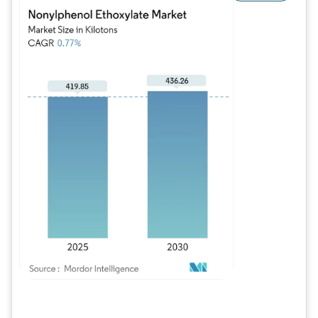
Imagem © Mordor Intelligence. O reuso requer atribuição conforme CC BY 4.0.