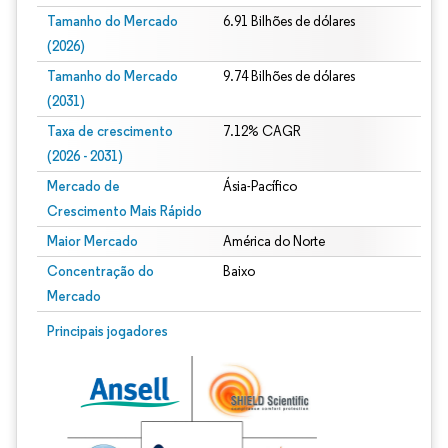
Tamanho do Mercado
6.91 Bilhões de dólares
(2026)
Tamanho do Mercado
9.74 Bilhões de dólares
(2031)
Taxa de crescimento
7.12% CAGR
(2026 - 2031)
Mercado de
Ásia-Pacífico
Crescimento Mais Rápido
Maior Mercado
América do Norte
Concentração do
Baixo
Mercado
Imagem © Mordor Intelligence. O reuso requer atribuição conforme CC BY 4.0.
Principais jogadores