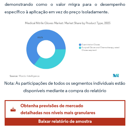
demonstrando como o valor migra para o desempenho
específico à aplicação em vez do preço isoladamente.
Imagem © Mordor Intelligence. O reuso requer atribuição conforme CC BY 4.0.