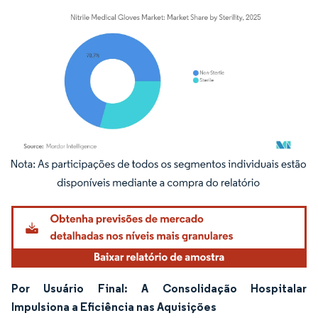
Imagem © Mordor Intelligence. O reuso requer atribuição conforme CC BY 4.0.
Por Usuário Final: A Consolidação Hospitalar
Impulsiona a Eficiência nas Aquisições