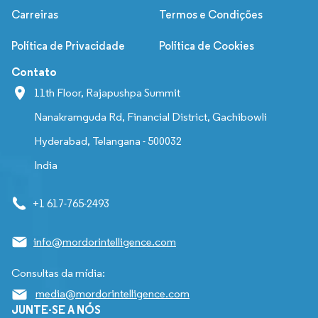
Carreiras
Termos e Condições
Política de Privacidade
Política de Cookies
Contato
11th Floor, Rajapushpa Summit
Nanakramguda Rd, Financial District, Gachibowli
Hyderabad, Telangana - 500032
India
+1 617-765-2493
info@mordorintelligence.com
Consultas da mídia:
media@mordorintelligence.com
JUNTE-SE A NÓS