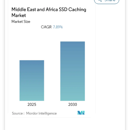
Imagem © Mordor Intelligence. O reuso requer atribuição conforme CC BY 4.0.