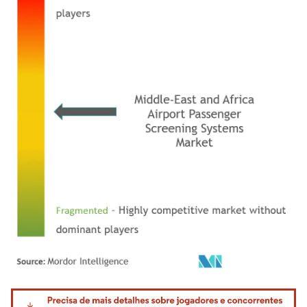
Imagem © Mordor Intelligence. O reuso requer atribuição conforme CC BY 4.0.