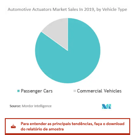
Imagem © Mordor Intelligence. O reuso requer atribuição conforme CC BY 4.0.