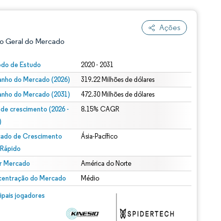
Ações
o Geral do Mercado
ão conforme CC BY 4.0.
odo de Estudo
2020 - 2031
nho do Mercado (2026)
319.22 Milhões de dólares
nho do Mercado (2031)
472.30 Milhões de dólares
 de crescimento (2026 -
8.15% CAGR
)
ado de Crescimento
Ásia-Pacífico
 Rápido
r Mercado
América do Norte
entração do Mercado
Médio
m © Mordor Intelligence. O reuso requer atribuição conforme CC BY 4.0.
cipais jogadores