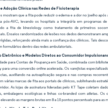
e Adoção Clínica nas Redes de Fisioterapia
s mostram que a fita pode reduzir o edema e a dor no joelho após a 
ia pós-AVC, levando os hospitais a integrá-la em programas de
ando a fita de kinesiology como tratamento de primeiros socor
ais. Ensaios randomizados de lesões nos dedos demonstraram amp
rígidas, reforçando ainda mais a confiança dos clínicos. Tais des
m formulários dentro das redes ambulatoriais.
 Eletrônico e Modelos Diretos ao Consumidor Impulsiona
lidade para Contas de Poupança em Saúde, combinada com bibliotec
gy para uma conversão online acelerada. Os varejistas especializ
cias, auxiliando na autoaplicação segura e nas compras recorren
m várias marcas de fita aos portais de clínicos, sublinhando estrat
midor. As lojas de assinatura lideradas pelo KT Tape coletam dad
as, embalagens ecológicas e linhas co-branded com atletas. Os 
 elevando as margens brutas em 8 a 10 pontos percentuais para as m