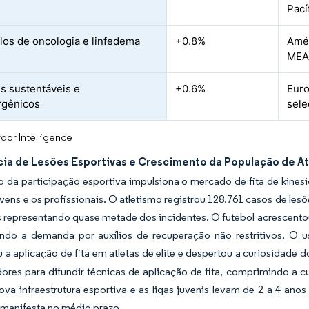
Pací
los de oncologia e linfedema
+0.8%
Amér
MEA 
is sustentáveis e
+0.6%
Euro
rgênicos
sele
dor Intelligence
cia de Lesões Esportivas e Crescimento da População de At
 da participação esportiva impulsiona o mercado de fita de kines
ovens e os profissionais. O atletismo registrou 128.761 casos de le
s representando quase metade dos incidentes. O futebol acrescent
cando a demanda por auxílios de recuperação não restritivos. O u
 a aplicação de fita em atletas de elite e despertou a curiosidade 
dores para difundir técnicas de aplicação de fita, comprimindo a
a infraestrutura esportiva e as ligas juvenis levam de 2 a 4 anos
 manifesta no médio prazo.