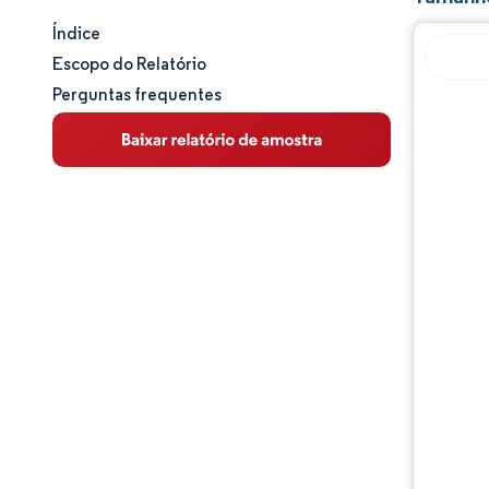
Índice
Tamanho e participação de mercado
Escopo do Relatório
Perguntas frequentes
Análise de mercado
Tendências e insights
Análise de segmentos
Análise geográfica
Panorama competitivo
Principais jogadores
Desenvolvimentos da indústria