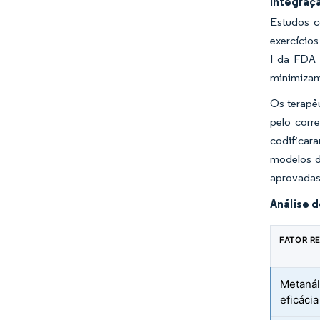
Integraçã
Estudos c
exercícios
I da FDA 
minimizam
Os terapê
pelo corr
codificar
modelos d
aprovadas 
Análise d
FATOR R
Metanál
eficácia