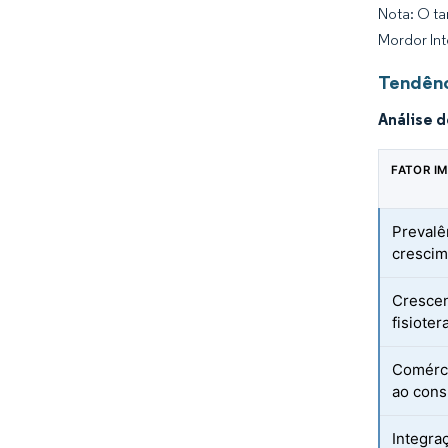
Nota: O ta
Mordor Int
Tendênc
Análise 
FATOR I
Prevalê
crescim
Crescen
fisioter
Comérci
ao con
Integraç