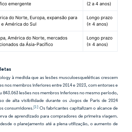
fico emergente
(2 a 4 anos)
ica do Norte, Europa, expansão para
Longo prazo
e América do Sul
(≥ 4 anos)
pa, América do Norte, mercados
Longo prazo
cionados da Ásia-Pacífico
(≥ 4 anos)
letas
iology à medida que as lesões musculoesqueléticas crescem
sões nos membros inferiores entre 2014 e 2023, com entorses e
ou 843.063 lesões nos membros inferiores no mesmo período,
so de alta visibilidade durante os Jogos de Paris de 2024
[1]
dos consumidores.
Os fabricantes capitalizam o alcance de
 curva de aprendizado para compradores de primeira viagem.
 desde o planejamento até a plena utilização, o aumento de