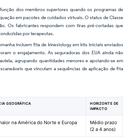
a função dos membros superiores quando os programas de
dequação em pacotes de cuidados virtuais. O status de Classe
ção. Os fabricantes respondem com tiras pré-cortadas que
conduzidas por terapeutas.
anha incluem fita de kinesiology em kits iniciais enviados
lhoram o engajamento. As seguradoras dos EUA ainda não
cautela, agrupando quantidades menores e apoiando-se em
caneáveis que vinculam a sequências de aplicação de fita
CIA GEOGRÁFICA
HORIZONTE DE
IMPACTO
maior na América do Norte e Europa
Médio prazo
(2 a 4 anos)