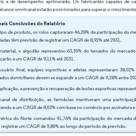
eis e de desempenho aprimorado. Os fabricantes capazes de vali
alcance omnicanal estarão posicionados para superar o cresciment
pais Conclusões do Relatório
tipo de produto, os rolos capturaram 46,28% da participação do me
adas têm previsão de registrar um CAGR de 8,92% até 2031.
material, o algodão representou 63,30% do tamanho do mercado d
çarão a um CAGR de 9,11% até 2031.
usuário final, equipes esportivas e atletas representaram 38,5
ados domiciliares devem se expandir a um CAGR de 9,28% entre 202
aplicação, a prevenção e recuperação de lesões esportivas represe
canal de distribuição, as farmácias mantiveram uma participaç
cendo a um CAGR de 8,03% com base no comércio por assinatura e l
érica do Norte comandou 41,76% da participação do mercado de 
 registrar um CAGR de 9,80% ao longo do período de previsão.