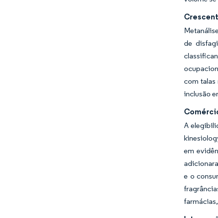
Crescent
Metanálise
de disfag
classific
ocupacion
com talas 
inclusão e
Comércio
A elegibi
kinesiolo
em evidên
adicionara
e o consu
fragrânci
farmácias,