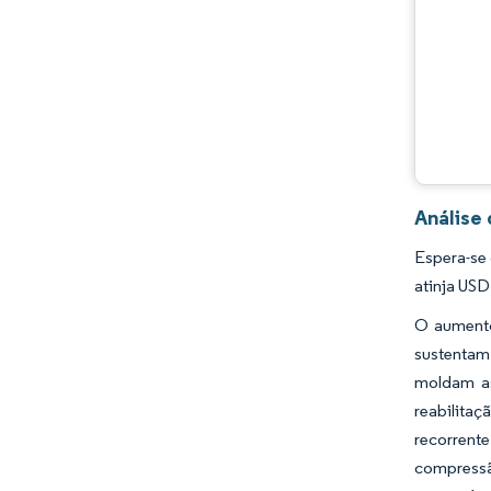
Análise
Espera-se
atinja USD
O aumento
sustentam 
moldam as
reabilita
recorrent
compressã