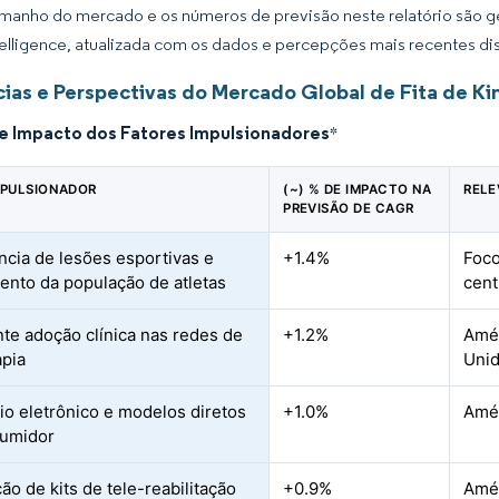
manho do mercado e os números de previsão neste relatório são ge
elligence, atualizada com os dados e percepções mais recentes di
ias e Perspectivas do Mercado Global de Fita de Ki
de Impacto dos Fatores Impulsionadores
*
MPULSIONADOR
(~) % DE IMPACTO NA
RELE
PREVISÃO DE CAGR
ncia de lesões esportivas e
+1.4%
Foco
ento da população de atletas
cent
te adoção clínica nas redes de
+1.2%
Amér
apia
Unid
o eletrônico e modelos diretos
+1.0%
Amér
sumidor
ão de kits de tele-reabilitação
+0.9%
Amér