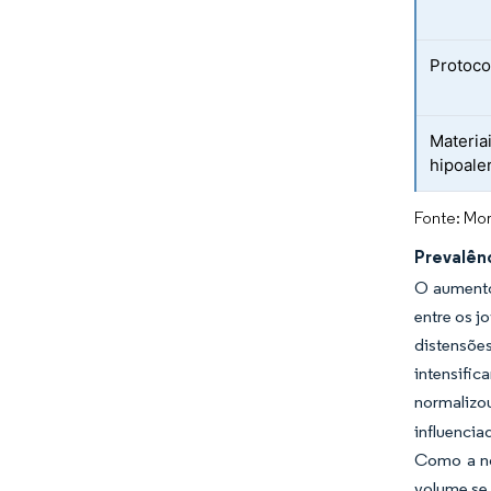
Protoco
Materia
hipoale
Fonte: Mor
Prevalên
O aumento
entre os j
distensõe
intensifi
normalizou
influencia
Como a nov
volume se