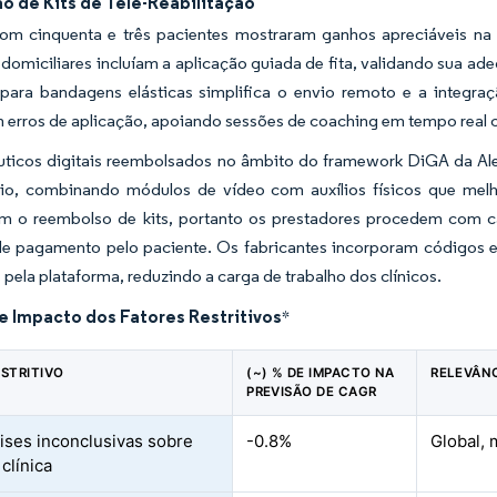
o de Kits de Tele-Reabilitação
om cinquenta e três pacientes mostraram ganhos apreciáveis n
 domiciliares incluíam a aplicação guiada de fita, validando sua a
para bandagens elásticas simplifica o envio remoto e a integra
 erros de aplicação, apoiando sessões de coaching em tempo real 
uticos digitais reembolsados no âmbito do framework DiGA da Alem
eio, combinando módulos de vídeo com auxílios físicos que me
am o reembolso de kits, portanto os prestadores procedem com 
e pagamento pelo paciente. Os fabricantes incorporam códigos es
pela plataforma, reduzindo a carga de trabalho dos clínicos.
e Impacto dos Fatores Restritivos
*
ESTRITIVO
(~) % DE IMPACTO NA
RELEVÂN
PREVISÃO DE CAGR
ises inconclusivas sobre
-0.8%
Global, 
 clínica