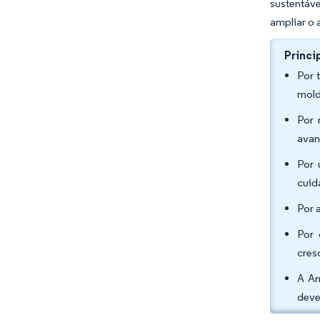
sustentáv
ampliar o 
Princi
Por 
mold
Por 
avan
Por 
cuid
Por 
Por 
cres
A Am
deve