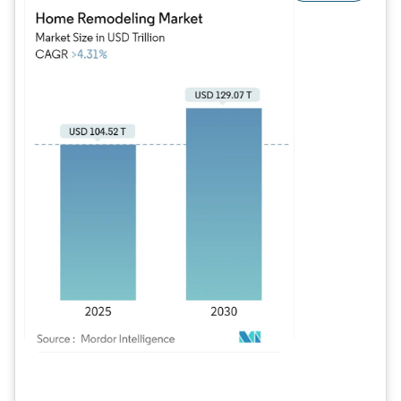
Imagem © Mordor Intelligence. O reuso requer atribuição conforme CC BY 4.0.