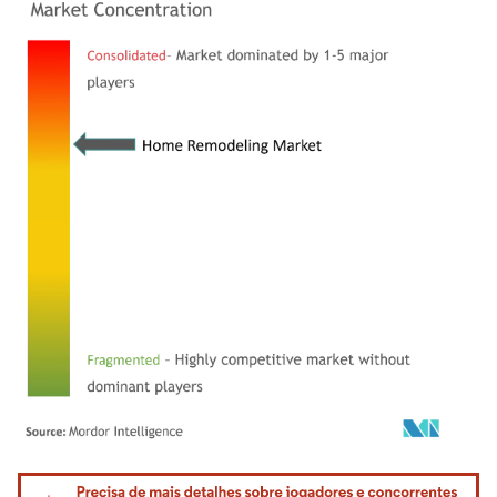
Imagem © Mordor Intelligence. O reuso requer atribuição conforme CC BY 4.0.