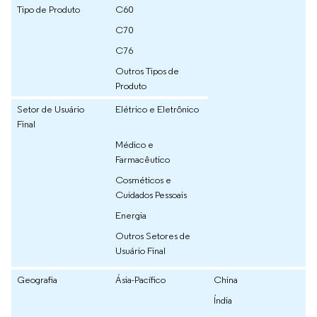
Tipo de Produto
C60
C70
C76
Outros Tipos de
Produto
Setor de Usuário
Elétrico e Eletrônico
Final
Médico e
Farmacêutico
Cosméticos e
Cuidados Pessoais
Energia
Outros Setores de
Usuário Final
Geografia
Ásia-Pacífico
China
Índia