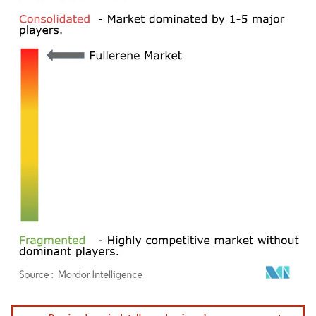
Imagem © Mordor Intelligence. O reuso requer atribuição conforme CC BY 4.0.