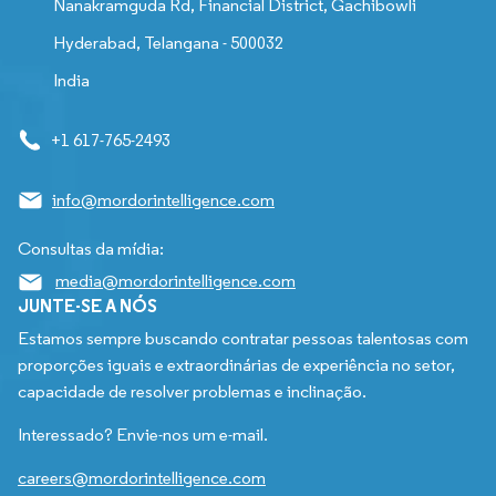
Nanakramguda Rd, Financial District, Gachibowli
Hyderabad, Telangana - 500032
India
+1 617-765-2493
info@mordorintelligence.com
Consultas da mídia:
media@mordorintelligence.com
JUNTE-SE A NÓS
Estamos sempre buscando contratar pessoas talentosas com
proporções iguais e extraordinárias de experiência no setor,
capacidade de resolver problemas e inclinação.
Interessado? Envie-nos um e-mail.
careers@mordorintelligence.com