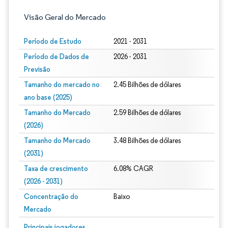
Visão Geral do Mercado
Período de Estudo
2021 - 2031
Período de Dados de
2026 - 2031
Previsão
Tamanho do mercado no
2.45 Bilhões de dólares
ano base (2025)
Tamanho do Mercado
2.59 Bilhões de dólares
(2026)
Tamanho do Mercado
3.48 Bilhões de dólares
(2031)
Taxa de crescimento
6.08% CAGR
(2026 - 2031)
Concentração do
Baixo
Mercado
Imagem © Mordor Intelligence. O reuso requer atribuição conforme CC BY 4.0.
Principais jogadores