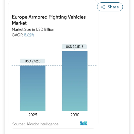
Share
Imagem © Mordor Intelligence. O reuso requer atribuição conforme CC BY 4.0.