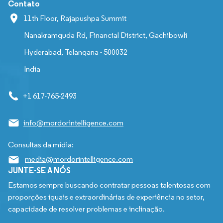
Contato
11th Floor, Rajapushpa Summit
Nanakramguda Rd, Financial District, Gachibowli
Hyderabad, Telangana - 500032
India
+1 617-765-2493
info@mordorintelligence.com
Consultas da mídia:
media@mordorintelligence.com
JUNTE-SE A NÓS
Estamos sempre buscando contratar pessoas talentosas com
proporções iguais e extraordinárias de experiência no setor,
capacidade de resolver problemas e inclinação.