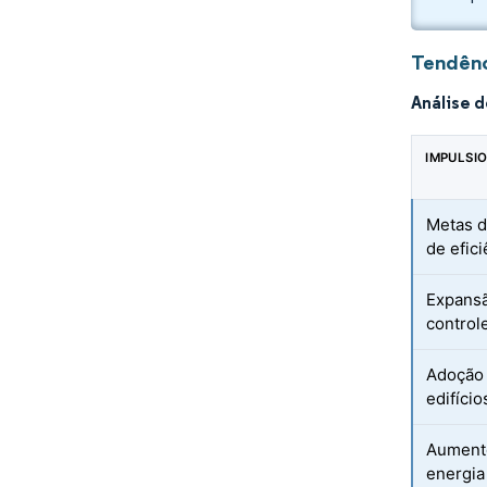
Tendênc
Análise 
IMPULSI
Metas d
de efici
Expansã
control
Adoção 
edifício
Aumento
energia