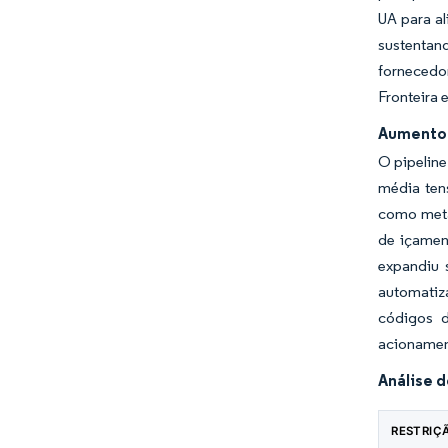
UA para a
sustentan
fornecedo
Fronteira 
Aumento 
O pipeline
média ten
como meta
de içamen
expandiu 
automatiz
códigos d
acionament
Análise 
RESTRIÇ