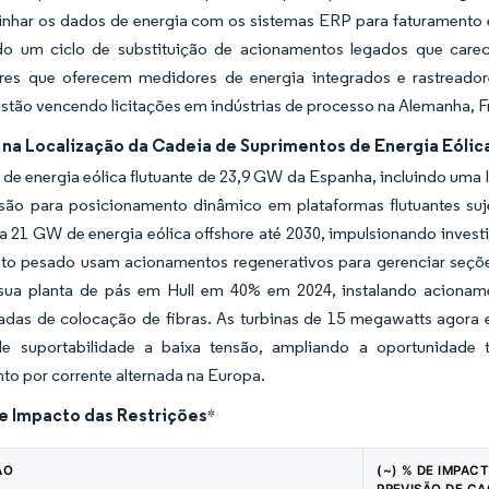
linhar os dados de energia com os sistemas ERP para faturamento
do um ciclo de substituição de acionamentos legados que car
res que oferecem medidores de energia integrados e rastreado
estão vencendo licitações em indústrias de processo na Alemanha, F
na Localização da Cadeia de Suprimentos de Energia Eólic
 de energia eólica flutuante de 23,9 GW da Espanha, incluindo uma 
são para posicionamento dinâmico em plataformas flutuantes suj
 21 GW de energia eólica offshore até 2030, impulsionando invest
to pesado usam acionamentos regenerativos para gerenciar seçõe
sua planta de pás em Hull em 40% em 2024, instalando acionam
adas de colocação de fibras. As turbinas de 15 megawatts agora e
e suportabilidade a baixa tensão, ampliando a oportunidade
o por corrente alternada na Europa.
de Impacto das Restrições
*
ÃO
(~) % DE IMPAC