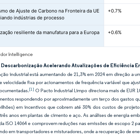
mo de Ajuste de Carbono na Fronteira da UE
+0.7%
ciando indústrias de processo
ização resiliente da manufatura para a Europa
+0.6%
dor Intelligence
 Descarbonização Acelerando Atualizações de Eficiência En
cação industrial está aumentando de 21,3% em 2024 em direção a um
e velocidade fixa por acionamentos de frequência variável que aj
[1]
documentadas.
O Pacto Industrial Limpo direciona mais de EUR 100
mentos respondendo por aproximadamente um terço dos gastos qua
bilhões) em incentivos que cobrem até 30% dos custos de projeto
três anos em plantas de cimento e aço. As análises de energia e
s da ISO 14064 e comprovem reduções nas emissões de escopo 2 par
ando em transportadores e misturadores, onde a recuperação de en