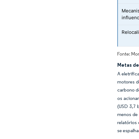
Mecanis
influen
Relocal
Fonte: Mor
Metas de
A eletrifi
motores d
carbono 
os aciona
(USD 3,7 
menos de 
relatório
se espalh