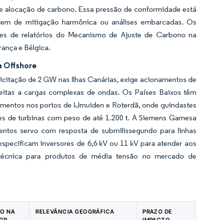
 e alocação de carbono. Essa pressão de conformidade está
ecem de mitigação harmônica ou análises embarcadas. Os
res de relatórios do Mecanismo de Ajuste de Carbono na
rança e Bélgica.
a Offshore
licitação de 2 GW nas Ilhas Canárias, exige acionamentos de
eitas a cargas complexas de ondas. Os Países Baixos têm
imentos nos portos de IJmuiden e Roterdã, onde guindastes
s de turbinas com peso de até 1.200 t. A Siemens Gamesa
entos servo com resposta de submilissegundo para linhas
specificam inversores de 6,6 kV ou 11 kV para atender aos
 técnica para produtos de média tensão no mercado de
TO NA
RELEVÂNCIA GEOGRÁFICA
PRAZO DE