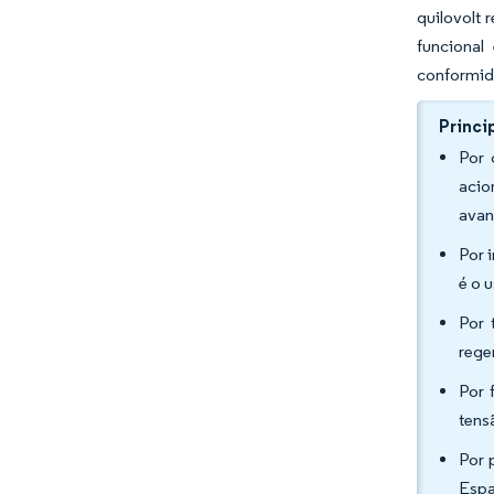
quilovolt
funcional
conformid
Princi
Por 
acio
avan
Por 
é o 
Por 
rege
Por 
tens
Por 
Espa