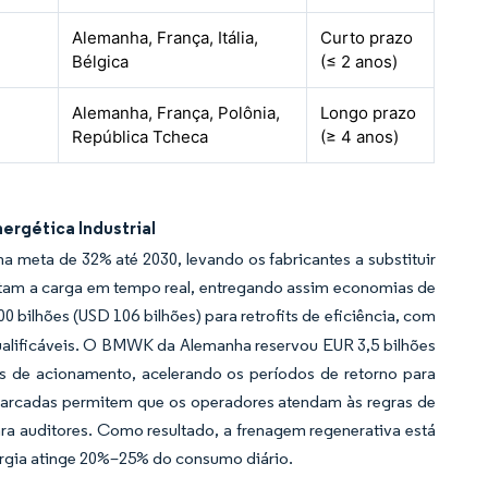
Alemanha, França, Itália,
Curto prazo
Bélgica
(≤ 2 anos)
Alemanha, França, Polônia,
Longo prazo
República Tcheca
(≥ 4 anos)
ergética Industrial
a meta de 32% até 2030, levando os fabricantes a substituir
ustam a carga em tempo real, entregando assim economias de
 bilhões (USD 106 bilhões) para retrofits de eficiência, com
lificáveis. O BMWK da Alemanha reservou EUR 3,5 bilhões
s de acionamento, acelerando os períodos de retorno para
mbarcadas permitem que os operadores atendam às regras de
a auditores. Como resultado, a frenagem regenerativa está
ergia atinge 20%–25% do consumo diário.