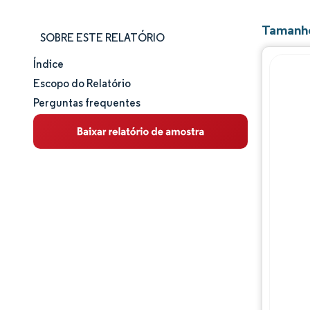
Tamanho
SOBRE ESTE RELATÓRIO
Índice
Tamanho e participação de mercado
Escopo do Relatório
Perguntas frequentes
Análise de mercado
Tendências e insights
Análise de segmentos
Análise geográfica
Panorama competitivo
Principais jogadores
Desenvolvimentos da indústria