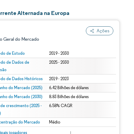
rrente Alternada na Europa
Ações
o Geral do Mercado
odo de Estudo
2019 - 2030
odo de Dados de
2025 - 2030
isão
odo de Dados Históricos
2019 - 2023
nho do Mercado (2025)
6.42 Bilhões de dólares
nho do Mercado (2030)
8.83 Bilhões de dólares
ão conforme CC BY 4.0.
 de crescimento (2025 -
6.58% CAGR
)
entração do Mercado
Médio
m © Mordor Intelligence. O reuso requer atribuição conforme CC BY 4.0.
cipais jogadores