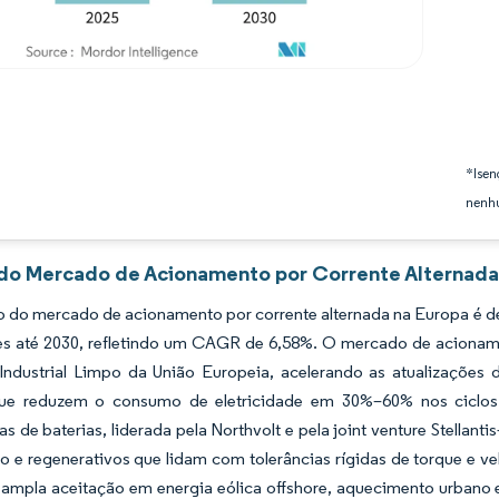
*Isen
nenhu
 do Mercado de Acionamento por Corrente Alternada 
do mercado de acionamento por corrente alternada na Europa é de 
ões até 2030, refletindo um CAGR de 6,58%. O mercado de acioname
Industrial Limpo da União Europeia, acelerando as atualizações 
que reduzem o consumo de eletricidade em 30%–60% nos ciclos
as de baterias, liderada pela Northvolt e pela joint venture Stell
ão e regenerativos que lidam com tolerâncias rígidas de torque e
mpla aceitação em energia eólica offshore, aquecimento urbano e g