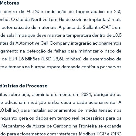
 Motores
ade dentro de ±0,1% e ondulação de torque abaixo de 2%,
ho. O site da Northvolt em Heide sozinho implantará mais
 automatizado de materiais. A planta da Stellantis-CATL em
e sala limpa que deve manter a temperatura dentro de ±0,5
s sites da Automotive Cell Company integrarão acionamentos
gamento na detecção de falhas para minimizar o risco de
s de EUR 16 bilhões (USD 18,61 bilhões) de desembolso de
te alternada na Europa espera demanda contínua por servos
ndústrias de Processo
ifas sobre aço, alumínio e cimento em 2024, obrigando os
s que adicionam medição embarcada a cada acionamento. A
,8 bilhão) para instalar acionamentos de média tensão nos
enquanto gera os dados em tempo real necessários para os
o Mecanismo de Ajuste de Carbono na Fronteira se expande
rando para acionamentos com interfaces Modbus TCP e OPC