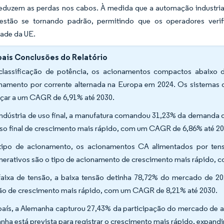
 reduzem as perdas nos cabos. À medida que a automação industria
 estão se tornando padrão, permitindo que os operadores ve
ade da UE.
pais Conclusões do Relatório
classificação de potência, os acionamentos compactos abaix
namento por corrente alternada na Europa em 2024. Os sistemas 
çar a um CAGR de 6,91% até 2030.
indústria de uso final, a manufatura comandou 31,23% da demanda d
uso final de crescimento mais rápido, com um CAGR de 6,86% até 20
tipo de acionamento, os acionamentos CA alimentados por ten
nerativos são o tipo de acionamento de crescimento mais rápido,
faixa de tensão, a baixa tensão detinha 78,72% do mercado de 2
ão de crescimento mais rápido, com um CAGR de 8,21% até 2030.
país, a Alemanha capturou 27,43% da participação do mercado de a
nha está prevista para registrar o crescimento mais rápido, expan