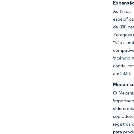
Expansão
As linhas
especific
de 800 des
Zaragoza 
°C e a um
compatíve
incêndio 
capital c
até 2030.
Mecanism
O Mecanis
importado
siderúrgi
sopradore
registros
para prod