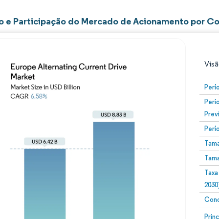
 e Participação do Mercado de Acionamento por Co
Visã
Perí
Perí
Prev
Perí
Tama
Tama
Imagem © Mordor Intelligence. O reuso requer atribuiç
Taxa
2030
Conc
Image
Prin