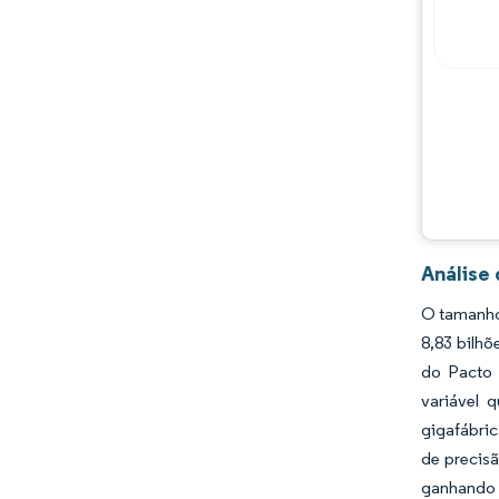
Análise
O tamanho 
8,83 bilh
do Pacto 
variável 
gigafábric
de precis
ganhando a