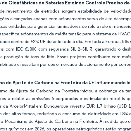
 de Gigafábricas de Baterias Exigindo Controle Preciso de
 de revestimento de eletrodos exigem estabilidade de velocid
ações alcançadas apenas com acionamentos servo de alto desempen
sas unidades para gerenciar laminadores de rolo a rolo e manuseio
especifica acionamentos de média tensão para o sistema de HVAC d
idade dentro de ±2% UR durante todo o dia. Em toda a Europa, trê
is com IEC 61800 com segurança SIL 2–SIL 3, garantindo o desli
na produção de íons de lítio. Esses projetos contribuem com mai
ombinado e ressaltam por que o mercado de acionamento por corren
o de Ajuste de Carbono na Fronteira da UE Influenciando I
mo de Ajuste de Carbono na Fronteira iniciou a cobrança de tar
res a relatar as emissões incorporadas e estimulando retrofit
ca da ArcelorMittal em Dunquerque investiu EUR 1,7 bilhão (USD 1
s dos altos-fornos, reduzindo o consumo de eletricidade em 18% 
 do Mecanismo de Ajuste de Carbono na Fronteira. À medida que 
utos químicos em 2026, os operadores petroquímicos estão mig