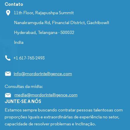
Contato
11th Floor, Rajapushpa Summit
Nanakramguda Rd, Financial District, Gachibowli
Hyderabad, Telangana - 500032
India
+1 617-765-2493
info@mordorintelligence.com
Consultas da mídia:
media@mordorintelligence.com
JUNTE-SE A NÓS
Estamos sempre buscando contratar pessoas talentosas com
proporções iguais e extraordinárias de experiência no setor,
capacidade de resolver problemas e inclinação.