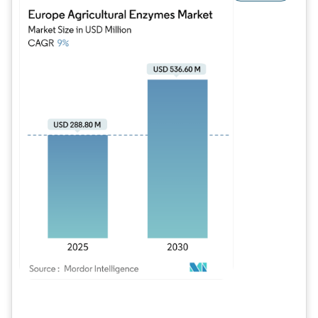
Imagem © Mordor Intelligence. O reuso requer atribuição conforme CC BY 4.0.