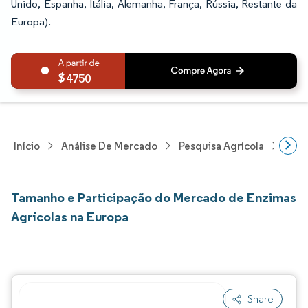
Unido, Espanha, Itália, Alemanha, França, Rússia, Restante da
Europa).
4750
Início
Análise De Mercado
Pesquisa Agrícola
Pesq
Tamanho e Participação do Mercado de Enzimas
Agrícolas na Europa
Share