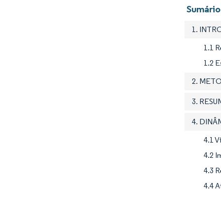
Sumário
1. INT
1.1 
1.2 
2. MET
3. RES
4. DIN
4.1 
4.2 
4.3 R
4.4 A