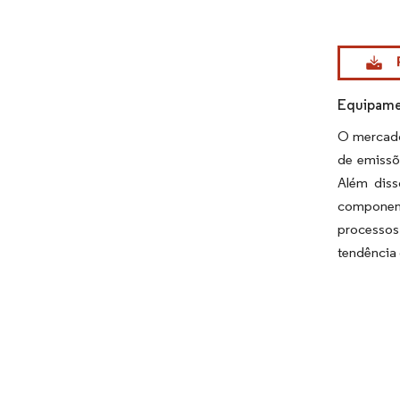
Imagem © Mo
Equipame
O mercado
de emissõ
Além diss
component
processos
tendência 