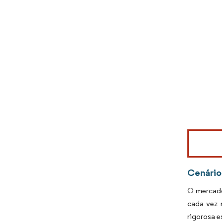
Imagem © Mo
Cenário
O mercado
cada vez 
rigorosa 