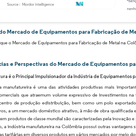
*Isen
nenhu
Imagem © Mordor Intelligence. O reuso requer atribuição conforme CC BY 4.0.
 do Mercado de Equipamentos para Fabricação de Me
 que o Mercado de Equipamentos para Fabricação de Metal na Colô
ias e Perspectivas do Mercado de Equipamentos pa
ura é o Principal Impulsionador da Indústria de Equipamentos 
ia manufatureira é uma das atividades produtivas mais importan
omerciais que atraemum volume expressivo de investimentos na fo
centro de produção edistribuição, bem como um polo exportado
vos, a um mercado doméstico atrativo, à mão de obra qualificada 
em produtos de classe mundial são caracterizadas pela inovação e
, a indústria manufatureira na Colômbia possui outras vantagens s
as tarifárias em diversos produtos em vários mercados por meio do