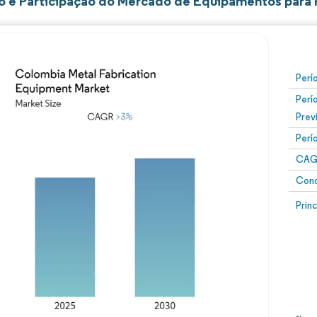
 e Participação do Mercado de Equipamentos para 
Perí
Perí
Prev
Perí
CAG
Conc
Prin