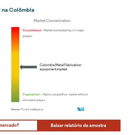
l na Colômbia
Mordor Intelligence. O reuso requer atribuição conforme CC BY 4.0.