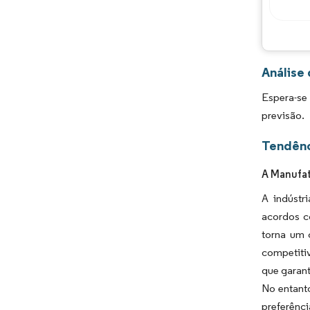
Análise
Espera-se
previsão.
Tendênc
A Manufat
A indústr
acordos c
torna um 
competiti
que garant
No entanto
preferênci