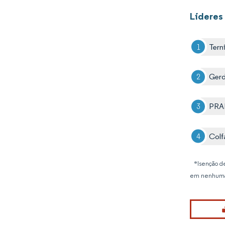
Líderes
Tern
Ger
PRA
Colf
*Isenção de
em nenhuma