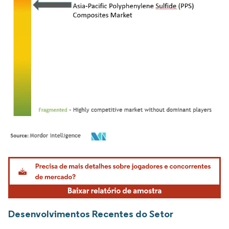
Imagem © Mordor Intelligence. O reuso requer atribuição conforme CC BY 4.0.
Desenvolvimentos Recentes do Setor