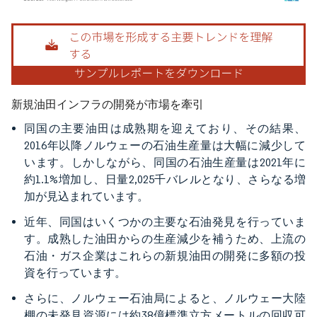
画像 © Mordor Intelligence。再利用にはCC BY 4.0の表示が必要です。
新規油田インフラの開発が市場を牽引
同国の主要油田は成熟期を迎えており、その結果、
2016年以降ノルウェーの石油生産量は大幅に減少して
います。しかしながら、同国の石油生産量は2021年に
約1.1%増加し、日量2,025千バレルとなり、さらなる増
加が見込まれています。
近年、同国はいくつかの主要な石油発見を行っていま
す。成熟した油田からの生産減少を補うため、上流の
石油・ガス企業はこれらの新規油田の開発に多額の投
資を行っています。
さらに、ノルウェー石油局によると、ノルウェー大陸
棚の未発見資源には約38億標準立方メートルの回収可