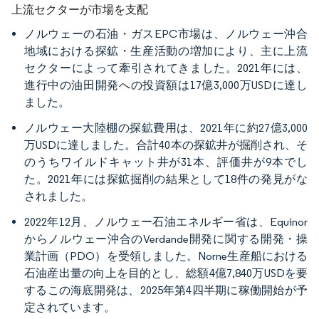
上流セクターが市場を支配
ノルウェーの石油・ガスEPC市場は、ノルウェー沖合
地域における探鉱・生産活動の増加により、主に上流
セクターによって牽引されてきました。2021年には、
進行中の油田開発への投資額は17億3,000万USDに達し
ました。
ノルウェー大陸棚の探鉱費用は、2021年に約27億3,000
万USDに達しました。合計40本の探鉱井が掘削され、そ
のうちワイルドキャット井が31本、評価井が9本でし
た。2021年には探鉱掘削の結果として18件の発見がな
されました。
2022年12月、ノルウェー石油エネルギー省は、Equinor
からノルウェー沖合のVerdande開発に関する開発・操
業計画（PDO）を受領しました。Norne生産船における
石油産出量の向上を目的とし、総額4億7,840万USDを要
するこの海底開発は、2025年第4四半期に稼働開始が予
定されています。