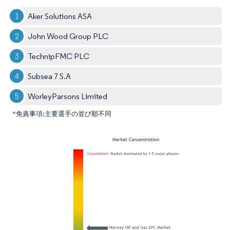
Aker Solutions ASA
John Wood Group PLC
TechnipFMC PLC
Subsea 7 S.A
WorleyParsons Limited
*免責事項:主要選手の並び順不同