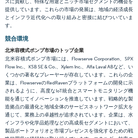
スに貢献し、特殊な用途とニッチ市場セグメントの機会を
提供しています。これらの市場の発展は、地域の経済成長
とインフラ近代化への取り組みと密接に結びついていま
す。
競合環境
北米容積式ポンプ市場のトップ企業
北米容積式ポンプ市場には、Flowserve Corporation、SPX
Flow Inc.、KSB SE & Co.、Xylem Inc.、Alfa Laval ABなど、い
くつかの著名なプレーヤーが存在しています。これらの企
業は、FlowserveのRedRavenプラットフォームの開発に示
されるように、高度なIoT統合とスマートモニタリング機
能を通じてイノベーションを推進しています。戦略的な製
造拠点の最適化と地域全体のサービスネットワーク拡大を
通じて、業務上の卓越性が追求されています。企業は、水
インフラや化学品処理などの高成長セグメントにおいて、
製品ポートフォリオと市場プレゼンスを強化するための戦