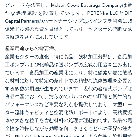
グレードを発表し、Molson Coors Beverage Companyは新
たな処理施設を設置しています。PERENfra LLCとDIF
Capital Partnersのパートナーシップは水インフラ開発に15
億米ドル超の投資を目標としており、セクターの堅調な成
長軌道をさらに示しています。
産業用途からの需要増加
産業セクターの進化、特に食品・飲料加工分野は、食品加
工ポンプおよび化学品移送ポンプの広範な用途を生み出し
ています。食品加工の産業化により、特に酸素や熱に敏感
な材料に対して特定の条件下での精密な流体処理を必要と
する多数の用途が生まれています。現代の容積式ポンプは
食品生産において、滑らかでパルスのない圧送と衛生的な
パフォーマンスなど重要な利点を提供しており、大型ロー
ター流体キャビティと空洞化防止ポートにより、高粘度流
体や大きな粒子を含む材料の処理に理想的です。製品の完
全性を維持しながら効率を向上させることへの業界の注力
が、NETZSCH Pumps North Americaによる食品・飲料用途