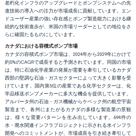
老朽化インフラのアップグレードとポンプシステムへの先
進技術の導入への注力が市場成長に貢献しています。エン
ドユーザー産業の強い存在感とポンプ製造能力における継
続的な技術進歩が、米国の市場リーダーとしての地位をさ
らに確固たるものにしています。
カナダにおける容積式ポンプ市場
カナダの容積式ポンプ市場は、2024年から2029年にかけて
約5%のCAGRで成長すると予測されています。同国の市場
は、特に石油化学産業の発展が需要を牽引しているカナダ
西部の堅調な石油・ガスセクターによって大きく影響を受
けています。国内第5位の産業である化学セクターは、化
学品移送ポンプメーカーに多大な機会を提供しています。
アルバータ州の石油・ガス機械からケベック州の航空宇宙
製造まで、各州にまたがるカナダの多様な製造業の景観
は、様々な需要パターンを生み出しています。694件の
水・廃水関連インフラプロジェクトに示される水インフラ
開発へのコミットメントが、市場成長を引き続き牽引して