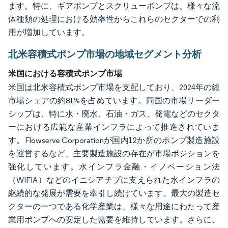
ます。特に、ギアポンプとスクリューポンプは、様々な流
体種類の処理における効率性からこれらのセクターでの利
用が増加しています。
北米容積式ポンプ市場の地域セグメント分析
米国における容積式ポンプ市場
米国は北米容積式ポンプ市場を支配しており、2024年の総
市場シェアの約81%を占めています。同国の市場リーダー
シップは、特に水・廃水、石油・ガス、発電などのセクタ
ーにおける広範な産業インフラによって推進されていま
す。Flowserve Corporationが国内12か所のポンプ製造施設
を運営するなど、主要製造施設の存在が市場ポジションを
強化しています。水インフラ金融・イノベーション法
（WIFIA）などのイニシアチブに支えられた水インフラの
継続的な発展が需要を牽引し続けています。最大の製造セ
クターの一つである化学産業は、様々な用途にわたって産
業用ポンプへの安定した需要を維持しています。さらに、