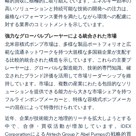
略的買収に積極的に取り組んでいます。エネルギー効率の
高いソリューションと持続可能な技術の開発への注力は、
厳格なパフォーマンス要件を満たしながら環境への配慮に
対する業界のコミットメントを示しています。
強力なグローバルプレーヤーによる統合された市場
北米容積式ポンプ市場は、多様な製品ポートフォリオと広
範な流通ネットワークを持つ大規模な多国籍企業が支配す
る比較的統合された構造を示しています。これらの主要プ
レーヤーは、グローバルな製造能力、技術的専門知識、確
立されたブランド評価を活用して市場リーダーシップを維
持しています。市場は、複数の産業にわたる包括的なソリ
ューションを提供できる能力から大きな市場シェアを持つ
フルラインポンプメーカーと、特殊な容積式ポンプメーカ
ーの混在によって特徴付けられています。
近年、企業が技術能力と地理的リーチを拡大しようとする
中で、合併・買収活動が増加しています。IDEX
CorporationによるAirtech GroupとAbel Pumpsの戦略的買