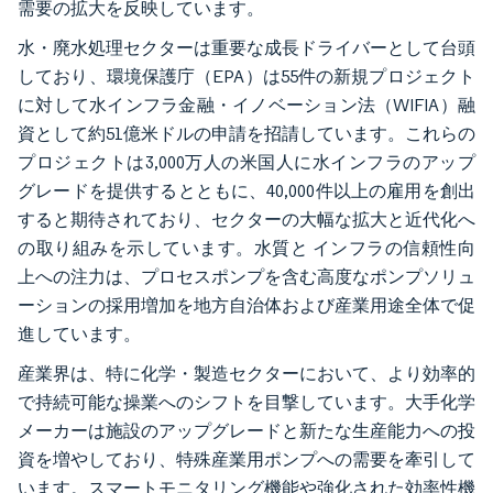
需要の拡大を反映しています。
水・廃水処理セクターは重要な成長ドライバーとして台頭
しており、環境保護庁（EPA）は55件の新規プロジェクト
に対して水インフラ金融・イノベーション法（WIFIA）融
資として約51億米ドルの申請を招請しています。これらの
プロジェクトは3,000万人の米国人に水インフラのアップ
グレードを提供するとともに、40,000件以上の雇用を創出
すると期待されており、セクターの大幅な拡大と近代化へ
の取り組みを示しています。水質と インフラの信頼性向
上への注力は、プロセスポンプを含む高度なポンプソリュ
ーションの採用増加を地方自治体および産業用途全体で促
進しています。
産業界は、特に化学・製造セクターにおいて、より効率的
で持続可能な操業へのシフトを目撃しています。大手化学
メーカーは施設のアップグレードと新たな生産能力への投
資を増やしており、特殊産業用ポンプへの需要を牽引して
います。スマートモニタリング機能や強化された効率性機