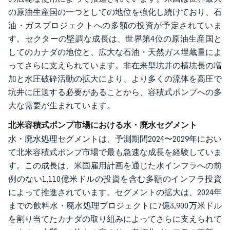
の原油生産国の一つとしての地位を強化し続けており、石
油・ガスプロジェクトへの多額の投資が予定されていま
す。セクターの堅調な成長は、世界第4位の原油生産国と
してのカナダの地位と、広大な石油・天然ガス埋蔵量によ
ってさらに支えられています。非在来型坑井の横坑長の増
加と水圧破砕活動の拡大により、より多くの流体を高圧で
坑井に圧送する必要があることから、容積式ポンプへの多
大な需要が生まれています。
北米容積式ポンプ市場における水・廃水セグメント
水・廃水処理セグメントは、予測期間2024〜2029年におい
て北米容積式ポンプ市場で最も急速な成長を経験していま
す。この成長は、米国雇用計画を通じた水インフラへの前
例のない1,110億米ドルの投資を含む多額のインフラ投資
によって推進されています。セグメントの拡大は、2024年
までの飲料水・廃水処理プロジェクトに7億3,900万米ドル
を割り当てたカナダの取り組みによってさらに支えられて