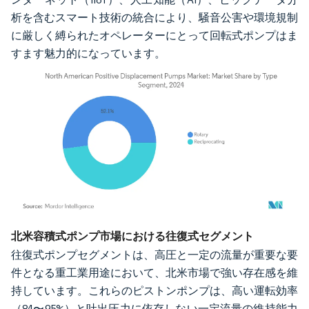
析を含むスマート技術の統合により、騒音公害や環境規制
に厳しく縛られたオペレーターにとって回転式ポンプはま
すます魅力的になっています。
画像 © Mordor Intelligence。再利用にはCC BY 4.0の表示が必要です。
北米容積式ポンプ市場における往復式セグメント
往復式ポンプセグメントは、高圧と一定の流量が重要な要
件となる重工業用途において、北米市場で強い存在感を維
持しています。これらのピストンポンプは、高い運転効率
（84〜95%）と吐出圧力に依存しない一定流量の維持能力