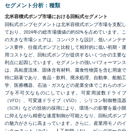
セグメント分析：種類
北米容積式ポンプ市場における回転式セグメント
回転式ポンプセグメントは北米容積式ポンプ市場を支配し
ており、2024年の総市場価値の約52%を占めています。こ
の大きな市場シェアは、コンパクトな設計、低いメンテナ
ンス要件、往復式ポンプと比較して相対的に低い初期・運
用コストなど、回転式ポンプが提供するいくつかの主要な
利点に起因しています。セグメントの強いパフォーマンス
は、高粘度流体、固体含有材料、腐食性物質を含む用途で
特に顕著であり、食品・飲料、廃水処理、自動車、船舶工
学、医療機器、石油・ガスなどの産業全体でこれらのポン
プを不可欠なものにしています。可変周波数ドライブ
（VFD）、可変速ドライブ（VSD）、シリコン制御整流器
（SCR）などの技術の採用により、環境への影響を最小限
に抑えながら精密な速度制御が可能となり、回転式ポンプ
の魅力がさらに高まっています。さらに、産業用モノのイ
ンターネット（IIoT）、人工知能（AI）、ビッグデータ分