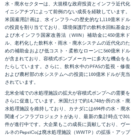
水・廃水セクターは、大規模な政府投資とインフラ近代化
イニシアチブによって前例のない成長を経験しています。
米国雇用計画は、水インフラへの歴史的な1,110億米ドル
の投資を割り当てており、環境保護庁の飲料水回転基金お
よび水インフラ国家改善法（WIIN）補助金に450億米ド
ル、老朽化した飲料水・雨水・廃水システムの近代化のた
めの補助金および低コスト・柔軟なローンに560億米ドル
が含まれており、容積式ポンプメーカーに多大な機会をも
たらしています。さらに、飲料水中のPFASの監視・修復
および農村部の水システムへの投資に100億米ドルが充当
されています。
北米全域での水処理施設の拡大が容積式ポンプへの需要を
さらに促進しています。米国だけで約14,748か所の水・廃
水処理施設を維持しており、カナダには694件の水・廃水
関連インフラプロジェクトがあり、最新の集計時点で301
件が進行中です。大企業もこの成長に貢献しており、ヴー
ルネのPepsiCoは廃水処理施設（WWTP）の拡張・アップ