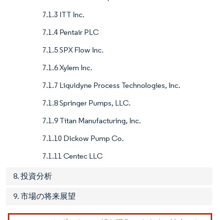
7.1.3 ITT Inc.
7.1.4 Pentair PLC
7.1.5 SPX Flow Inc.
7.1.6 Xylem Inc.
7.1.7 Liquidyne Process Technologies, Inc.
7.1.8 Springer Pumps, LLC.
7.1.9 Titan Manufacturing, Inc.
7.1.10 Dickow Pump Co.
7.1.11 Centec LLC
8. 投資分析
9. 市場の将来展望