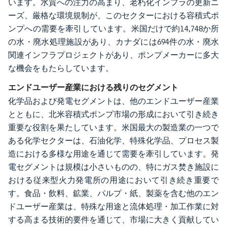
います。水質への注力の高まり、老朽化インフラの更新ニ
ーズ、厳格な環境規制が、このセクターにおける容積式ポ
ンプへの需要を牽引しています。米国だけで約14,748か所
の水・廃水処理施設があり、カナダには694件の水・廃水
関連インフラプロジェクトがあり、ポンプメーカーに多大
な機会をもたらしています。
エンドユーザー産業における残りのセグメント
化学品および発電セグメントは、他のエンドユーザー産業
とともに、北米容積式ポンプ市場の形成において引き続き
重要な役割を果たしています。米国最大の製造業の一つで
ある化学セクターは、石油化学、特殊化学品、プロセス製
造における多様な用途を通じて需要を牽引しています。発
電セグメントは規模は小さいものの、特にガス焚き施設に
おける従来型火力発電所の用途において引き続き重要で
す。食品・飲料、鉱業、パルプ・紙、製薬を含む他のエン
ドユーザー産業は、特殊な用途と流体処理・加工作業に対
する高まる技術的要件を通じて、市場に大きく貢献してい