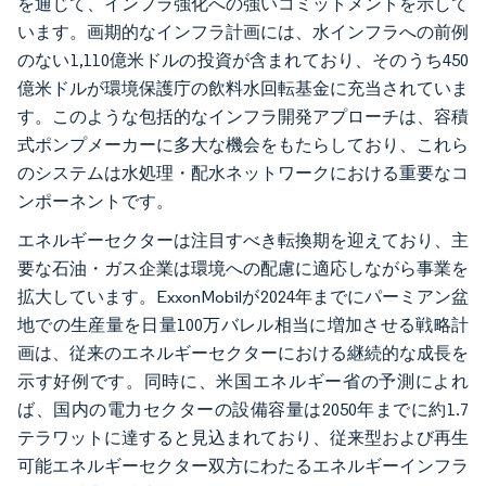
を通じて、インフラ強化への強いコミットメントを示して
います。画期的なインフラ計画には、水インフラへの前例
のない1,110億米ドルの投資が含まれており、そのうち450
億米ドルが環境保護庁の飲料水回転基金に充当されていま
す。このような包括的なインフラ開発アプローチは、容積
式ポンプメーカーに多大な機会をもたらしており、これら
のシステムは水処理・配水ネットワークにおける重要なコ
ンポーネントです。
エネルギーセクターは注目すべき転換期を迎えており、主
要な石油・ガス企業は環境への配慮に適応しながら事業を
拡大しています。ExxonMobilが2024年までにパーミアン盆
地での生産量を日量100万バレル相当に増加させる戦略計
画は、従来のエネルギーセクターにおける継続的な成長を
示す好例です。同時に、米国エネルギー省の予測によれ
ば、国内の電力セクターの設備容量は2050年までに約1.7
テラワットに達すると見込まれており、従来型および再生
可能エネルギーセクター双方にわたるエネルギーインフラ