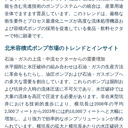
能を含む先進技術のポンプシステムへの統合は、産業用途
全体でますます普及しています。このトレンドは、厳格な
衛生要件とプロセス最適化ニーズが高度な流体処理機器お
よび容積式ポンプの採用を促進している食品・飲料セクタ
ーで特に顕著です。
北米容積式ポンプ市場のトレンドとインサイト
石油・ガスの上流・中流セクターからの需要増加
水平掘削と水圧破砕の組み合わせは石油・ガスの生産方法
に革命をもたらし、油圧ポンプおよび石油・ガスポンプへ
の多大な需要を創出しています。これらのポンプは掘削お
よび坑井介入時の流体圧送に不可欠であり、水圧破砕では
大量の流体を高圧で圧送する必要があります。非在来型坑
井における技術的進歩により、横坑長は2008年の平均
2,500フィートから2023年には約10,000フィートへと大幅に
増加し、より強力で効率的なポンプソリューションが求め
られています。横坑長の拡大と横坑長あたりの水圧破砕ス