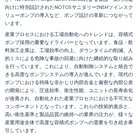
向けに特別設計されたNOTOSサニタリー2NSHツインスク
リューポンプの導入など、ポンプ設計の革新につながって
います。
産業プロセスにおける工場自動化へのトレンドは、容積式
ポンプ採用の重要なドライバーとなっています。食品・飲
料加工企業は、工場効率の向上、ダウンタイムの削減、人
的ミスによる危険な事故の回避に向けた継続的な取り組み
を行っています。これにより、自動制御システムと統合で
きる高度なポンプシステムの導入が進んでいます。現代の
ポンプにおける特殊な非かじり内部合金と厳密な内部公差
の開発により、圧送効率、衛生性能、ユニットの長寿命化
が改善され、自動化された産業プロセスにおける不可欠な
コンポーネントとなっています。これらの技術的進歩と、
高い衛生基準と製品品質の維持への業界の注力が、様々な
産業用途全体で高度な容積式ポンプへの需要を引き続き牽
引しています。