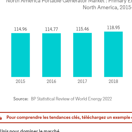
or Intelligence. La réutilisation nécessite une attribution sous CC BY 4.0.
-Unis pour dominer le marché