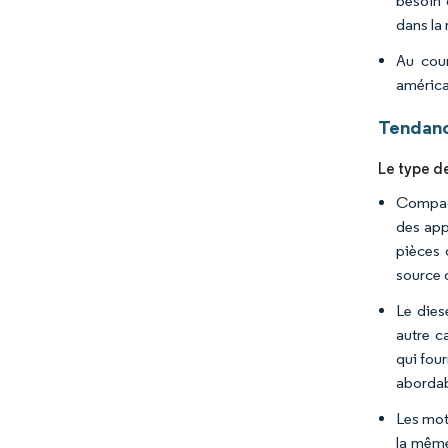
besoin 
dans la
Au cour
américa
Tendanc
Le type de
Compact
des app
pièces 
source 
Le dies
autre c
qui fou
abordab
Les mot
la même