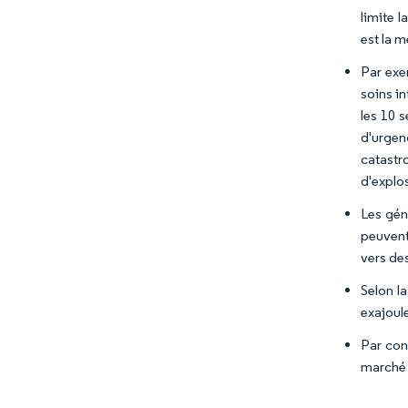
limite 
est la 
Par exe
soins i
les 10 
d'urgen
catastr
d'explo
Les gén
peuvent
vers de
Selon l
exajoul
Par con
marché 