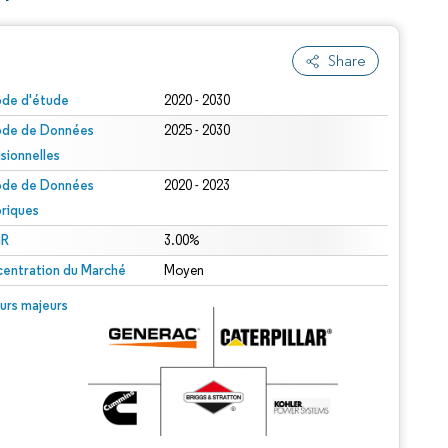
Share
ode d'étude
2020 - 2030
ode de Données
2025 - 2030
isionnelles
ode de Données
2020 - 2023
oriques
R
3.00%
entration du Marché
Moyen
urs majeurs