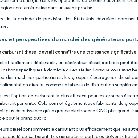
croissant d'énergie dans les opérations de défense devraient créer
 région nord-américaine dans un avenir proche.
s de la période de prévision, les États-Unis devraient dominer
ine.
es et perspectives du marché des générateurs port
 carburant diesel devrait connaître une croissance significative
 et facilement déplaçable, un générateur diesel portable peut êt
lications spécifiques à domicile ou en atelier. Lorsque vous avez b
ou des machines particulières, les groupes électrogènes diesel po
d'alimentation directe, comme un tableau de distribution supplément
el est l'option de carburant la plus efficace pour les groupes électr
arburant par unité. Cela permet également aux fabricants de grou
rnit plus de puissance qu'un groupe électrogène GNC plus grand. Par 
le pour le grand public.
eurs diesel consomment le carburant plus efficacement que les autr
 capacité de carburant. Les générateurs portables doivent être su