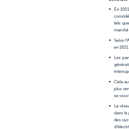
En 2021
considé
tels qu
marché 
Selon l
en 2021
Les pan
générat
interrup
Cela au
plus se
se souci
Le rése
dans le 
des sys
d'électr