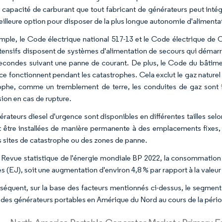
la capacité de carburant que tout fabricant de générateurs peut intég
meilleure option pour disposer de la plus longue autonomie d'alimenta
mple, le Code électrique national 517-13 et le Code électrique de C
ntensifs disposent de systèmes d'alimentation de secours qui démar
secondes suivant une panne de courant. De plus, le Code du bâtimen
ce fonctionnent pendant les catastrophes. Cela exclut le gaz nature
ophe, comme un tremblement de terre, les conduites de gaz sont 
sion en cas de rupture.
érateurs diesel d'urgence sont disponibles en différentes tailles sel
 être installées de manière permanente à des emplacements fixe
s sites de catastrophe ou des zones de panne.
a Revue statistique de l'énergie mondiale BP 2022, la consommation 
es (EJ), soit une augmentation d'environ 4,8 % par rapport à la valeu
séquent, sur la base des facteurs mentionnés ci-dessus, le segment 
des générateurs portables en Amérique du Nord au cours de la pério