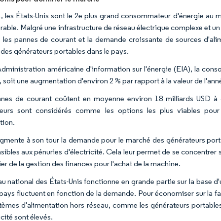
, les États-Unis sont le 2e plus grand consommateur d'énergie au m
rable. Malgré une infrastructure de réseau électrique complexe et un 
e les pannes de courant et la demande croissante de sources d'ali
des générateurs portables dans le pays.
'Administration américaine d'information sur l'énergie (EIA), la con
, soit une augmentation d'environ 2 % par rapport à la valeur de l'a
nes de courant coûtent en moyenne environ 18 milliards USD à 3
eurs sont considérés comme les options les plus viables pour
tion.
gmente à son tour la demande pour le marché des générateurs portab
nsibles aux pénuries d'électricité. Cela leur permet de se concentrer
er de la gestion des finances pour l'achat de la machine.
au national des États-Unis fonctionne en grande partie sur la base d'
pays fluctuent en fonction de la demande. Pour économiser sur la factu
tèmes d'alimentation hors réseau, comme les générateurs portables, p
icité sont élevés.