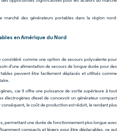
 des opportunités significatives pour les acteurs du marché
 le marché des générateurs portables dans la région nord-
ables en Amérique du Nord
re considéré comme une option de secours polyvalente pour
esoin d'une alimentation de secours de longue durée pour des
rtables peuvent être facilement déplacés et utilisés comme
aire.
ogènes, car il offre une puissance de sortie supérieure à tout
pes électrogènes diesel de concevoir un générateur compact
conséquent, le coût de production est réduit, le rendant plus
es, permettant une durée de fonctionnement plus longue avec
ffisamment compacts et légers pour être déplaçables, ce qui