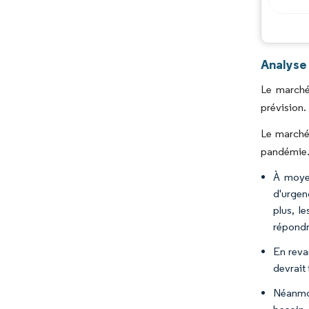
Analyse
Le marché
prévision.
Le marché
pandémie
À moyen
d'urgen
plus, l
répondre
En reva
devrait
Néanmoi