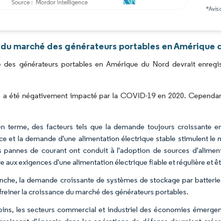
*Avis 
Image © Mordor Intelligence. La réutilisation nécessite une attribution sous CC BY 4.0
 du marché des générateurs portables en Amérique d
 des générateurs portables en Amérique du Nord devrait enregi
 a été négativement impacté par la COVID-19 en 2020. Cependant,
.
 terme, des facteurs tels que la demande toujours croissante en 
ce et la demande d'une alimentation électrique stable stimulent l
es pannes de courant ont conduit à l'adoption de sources d'alimen
 aux exigences d'une alimentation électrique fiable et régulière et ê
nche, la demande croissante de systèmes de stockage par batteries
 freiner la croissance du marché des générateurs portables.
ns, les secteurs commercial et industriel des économies émergent